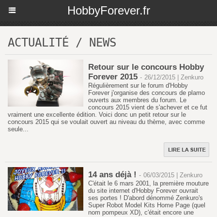
HobbyForever.fr
ACTUALITÉ / NEWS
Retour sur le concours Hobby
Forever 2015
-
26/12/2015 | Zenkuro
Régulièrement sur le forum d'Hobby
Forever j'organise des concours de plamo
ouverts aux membres du forum. Le
concours 2015 vient de s'achever et ce fut
vraiment une excellente édition. Voici donc un petit retour sur le
concours 2015 qui se voulait ouvert au niveau du thème, avec comme
seule...
14 ans déjà !
-
06/03/2015 | Zenkuro
C'était le 6 mars 2001, la première mouture
du site internet d'Hobby Forever ouvrait
ses portes ! D'abord dénommé Zenkuro's
Super Robot Model Kits Home Page (quel
nom pompeux XD), c'était encore une