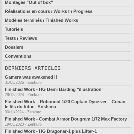
Montages "Out of box"
Réalisations en cours / Works In Progress
Modèles terminés / Finished Works
Tutoriels
Tests / Reviews
Dossiers
Conventions
DERNIERS ARTICLES
Gamera was awakened !!
31/05/2026
-
Zenkuro
Finished Work - HG Demi Barding "illustration"
29/12/2024
-
Zenkuro
Finished Work – Robonoid 1/20 Captain Dyce ver. - Conan,
le fils du futur - Aoshima
30/11/2024
-
Zenkuro
Finished Work - Combat Armor Dougram 1/72 Max Factory
19/05/2023
-
Zenkuro
Finished Work - HG Dragonar-1 plus Lifter-1