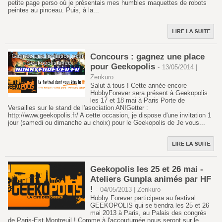
petite page perso où je présentais mes humbles maquettes de robots
peintes au pinceau. Puis, à la...
Concours : gagnez une place
pour Geekopolis
-
13/05/2014 |
Zenkuro
Salut à tous ! Cette année encore
HobbyForever sera présent à Geekopolis
les 17 et 18 mai à Paris Porte de
Versailles sur le stand de l'asociation ANIGetter :
http://www.geekopolis.fr/ A cette occasion, je dispose d'une invitation 1
jour (samedi ou dimanche au choix) pour le Geekopolis de Je vous...
Geekopolis les 25 et 26 mai -
Ateliers Gunpla animés par HF
!
-
04/05/2013 | Zenkuro
Hobby Forever participera au festival
GEEKOPOLIS qui se tiendra les 25 et 26
mai 2013 à Paris, au Palais des congrés
de Paris-Est Montreuil ! Comme à l'accoutumée nous seront sur le