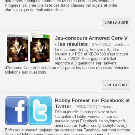
différentes rubriques comme les Modèles finis ou les Works in
Progress, j'ai créé une liste des tutos classés par sujets et ordre
chronologique de réalisation d'une...
Jeu-concours Armored Core V
- les résultats
-
07/04/2012 | Zenkuro
Le concours Hobby Forever / Bandai
Namco sur PS3 et XBOX360 s'est cloturé
le 5 avril 2012. Pour gagner il fallait
répondre à 3 questions sur l'univers
d'Armored Core et être tiré au sort parmi les bonnes réponses. Voici les
solutions aux questions.
Hobby Forever sur Facebook et
Twitter
-
03/04/2012 | Zenkuro
Dés aujourd'hui vous pouvez suivre
l'actualité d'Hobby Forever : - sur sa
nouvelle page Facebook Hobbyforever.fr -
ainsi que sur Twitter sur @hobbyforever_fr
Enfin vous pouvez toujours me retrouver sur Facebook sur mon compte
Zenkuro Hobbyforever Tenez vos réseaux sociaux à jours ;)