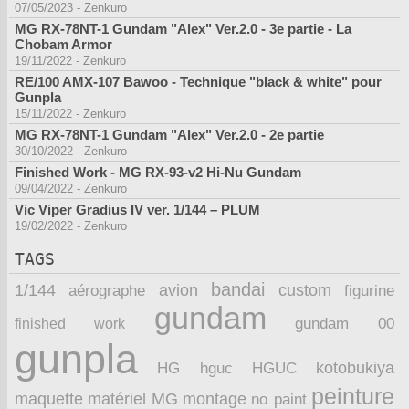
07/05/2023
-
Zenkuro
MG RX-78NT-1 Gundam "Alex" Ver.2.0 - 3e partie - La
Chobam Armor
19/11/2022
-
Zenkuro
RE/100 AMX-107 Bawoo - Technique "black & white" pour
Gunpla
15/11/2022
-
Zenkuro
MG RX-78NT-1 Gundam "Alex" Ver.2.0 - 2e partie
30/10/2022
-
Zenkuro
Finished Work - MG RX-93-v2 Hi-Nu Gundam
09/04/2022
-
Zenkuro
Vic Viper Gradius IV ver. 1/144 – PLUM
19/02/2022
-
Zenkuro
TAGS
bandai
1/144
avion
custom
aérographe
figurine
gundam
finished work
gundam 00
gunpla
kotobukiya
HG
hguc
HGUC
peinture
maquette
montage
matériel
MG
no paint