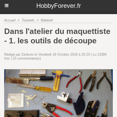
HobbyForever.fr
Accueil
>
Tutoriels
>
Matériel
Dans l'atelier du maquettiste
- 1. les outils de découpe
Rédigé par Zenkuro le Vendredi 19 Octobre 2018 à 20:24 | Lu 13384
fois |
10
commentaire(s)