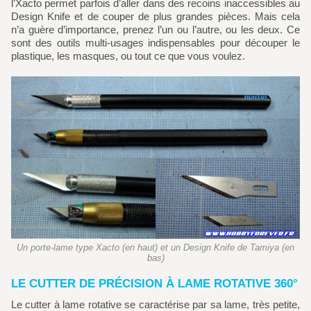
l’Xacto permet parfois d’aller dans des recoins inaccessibles au
Design Knife et de couper de plus grandes pièces. Mais cela
n’a guère d’importance, prenez l’un ou l’autre, ou les deux. Ce
sont des outils multi-usages indispensables pour découper le
plastique, les masques, ou tout ce que vous voulez.
Un porte-lame type Xacto (en haut) et un Design Knife de Tamiya (en
bas)
LE CUTTER DE PRÉCISION À LAME ROTATIVE 360°
Le cutter à lame rotative se caractérise par sa lame, très petite,