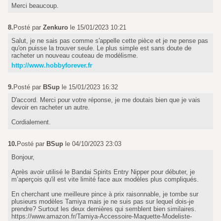
Merci beaucoup.
8.
Posté par
Zenkuro
le 15/01/2023 10:21
Salut, je ne sais pas comme s'appelle cette pièce et je ne pense pas
qu'on puisse la trouver seule. Le plus simple est sans doute de
racheter un nouveau couteau de modélisme.
http://www.hobbyforever.fr
9.
Posté par
BSup
le 15/01/2023 16:32
D'accord. Merci pour votre réponse, je me doutais bien que je vais
devoir en racheter un autre.
Cordialement.
10.
Posté par
BSup
le 04/10/2023 23:03
Bonjour,
Après avoir utilisé le Bandai Spirits Entry Nipper pour débuter, je
m’aperçois qu'il est vite limité face aux modèles plus compliqués.
En cherchant une meilleure pince à prix raisonnable, je tombe sur
plusieurs modèles Tamiya mais je ne suis pas sur lequel dois-je
prendre? Surtout les deux dernières qui semblent bien similaires.
https://www.amazon.fr/Tamiya-Accessoire-Maquette-Modeliste-