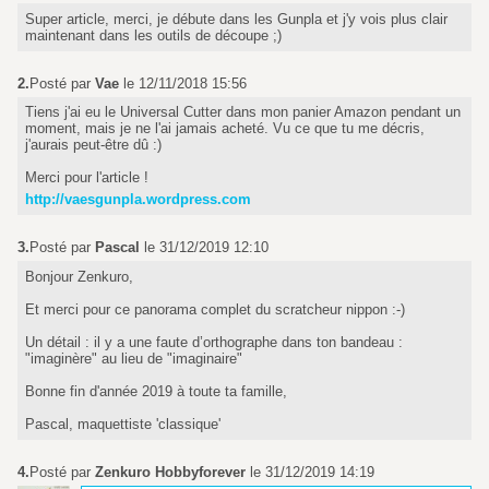
Super article, merci, je débute dans les Gunpla et j'y vois plus clair
maintenant dans les outils de découpe ;)
2.
Posté par
Vae
le 12/11/2018 15:56
Tiens j'ai eu le Universal Cutter dans mon panier Amazon pendant un
moment, mais je ne l'ai jamais acheté. Vu ce que tu me décris,
j'aurais peut-être dû :)
Merci pour l'article !
http://vaesgunpla.wordpress.com
3.
Posté par
Pascal
le 31/12/2019 12:10
Bonjour Zenkuro,
Et merci pour ce panorama complet du scratcheur nippon :-)
Un détail : il y a une faute d’orthographe dans ton bandeau :
"imaginère" au lieu de "imaginaire"
Bonne fin d'année 2019 à toute ta famille,
Pascal, maquettiste 'classique'
4.
Posté par
Zenkuro Hobbyforever
le 31/12/2019 14:19