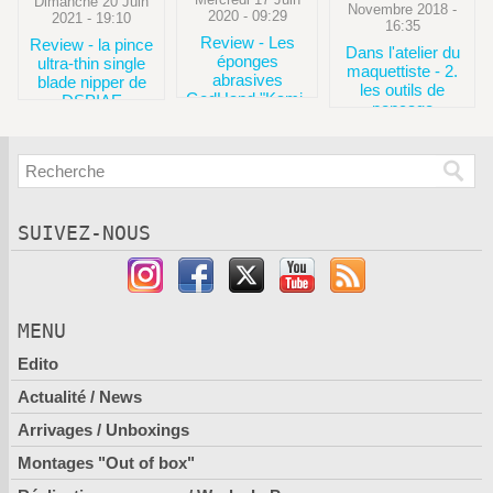
Dimanche 20 Juin
Novembre 2018 -
2020 - 09:29
2021 - 19:10
16:35
Review - Les
Review - la pince
Dans l'atelier du
éponges
ultra-thin single
maquettiste - 2.
abrasives
blade nipper de
les outils de
GodHand "Kami-
DSPIAE
ponçage
Yasu ! Sponge
cloth file Special
Pack"
SUIVEZ-NOUS
MENU
Edito
Actualité / News
Arrivages / Unboxings
Montages "Out of box"