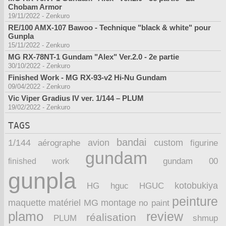
Chobam Armor
19/11/2022
-
Zenkuro
RE/100 AMX-107 Bawoo - Technique "black & white" pour
Gunpla
15/11/2022
-
Zenkuro
MG RX-78NT-1 Gundam "Alex" Ver.2.0 - 2e partie
30/10/2022
-
Zenkuro
Finished Work - MG RX-93-v2 Hi-Nu Gundam
09/04/2022
-
Zenkuro
Vic Viper Gradius IV ver. 1/144 – PLUM
19/02/2022
-
Zenkuro
TAGS
bandai
1/144
avion
custom
aérographe
figurine
gundam
finished work
gundam 00
gunpla
kotobukiya
HG
hguc
HGUC
peinture
maquette
montage
matériel
MG
no paint
plamo
review
réalisation
PLUM
shmup