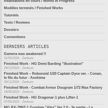
Réalisations en cours / Works In Progress
Modèles terminés / Finished Works
Tutoriels
Tests / Reviews
Dossiers
Conventions
DERNIERS ARTICLES
Gamera was awakened !!
31/05/2026
-
Zenkuro
Finished Work - HG Demi Barding "illustration"
29/12/2024
-
Zenkuro
Finished Work – Robonoid 1/20 Captain Dyce ver. - Conan,
le fils du futur - Aoshima
30/11/2024
-
Zenkuro
Finished Work - Combat Armor Dougram 1/72 Max Factory
19/05/2023
-
Zenkuro
Finished Work - HG Dragonar-1 plus Lifter-1
07/05/2023
-
Zenkuro
MG RX-78NT-1 Gundam "Alex" Ver.2.0 - 3e partie - La