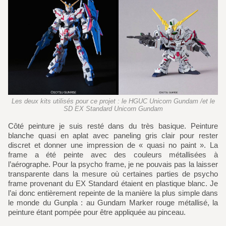
Les deux kits utilisés pour ce projet : le HGUC Unicorn Gundam /et le
SD EX Standard Unicorn Gundam
Côté peinture je suis resté dans du très basique. Peinture
blanche quasi en aplat avec paneling gris clair pour rester
discret et donner une impression de « quasi no paint ». La
frame a été peinte avec des couleurs métallisées à
l’aérographe. Pour la psycho frame, je ne pouvais pas la laisser
transparente dans la mesure où certaines parties de psycho
frame provenant du EX Standard étaient en plastique blanc. Je
l’ai donc entièrement repeinte de la manière la plus simple dans
le monde du Gunpla : au Gundam Marker rouge métallisé, la
peinture étant pompée pour être appliquée au pinceau.