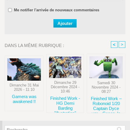
Me notifier l'arrivée de nouveaux commentaires
<
>
DANS LA MÊME RUBRIQUE :
Dimanche 29
Samedi 30
Dimanche 31 Mai
Décembre 2024 -
Novembre 2024 -
2026 - 11:10
10:46
08:27
Gamera was
Finished Work -
Finished Work –
awakened !!
HG Demi
Robonoid 1/20
Barding
Captain Dyce
"illustration"
ver. - Conan, le
fils du futur -
Aoshima