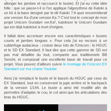
allonger les jambes et raccourcir le buste). Et j’ai eu cette idée
folle : que se passe-t-il si l’on applique l’algorythme de Katoki à
un kit à la base designé par le-dit Katoki ? A quoi ressemblerait
une version Ka d’une version Ka ? C’est tout le concept de mon
projet Unicorn Gundam ver.Ka², katokiser le Unicorn Gundam
qui est déjà katokisé à mort d’origine.
Il fallait donc accentuer encore ses caractéristiques « bustes
courts et jambes longues ». Pour cela j’ai eu recours à un
subterfuge audacieux : croiser deux kits de l’Unicorn : le HGUC
et le SD EX Standard. Il faut dire que cette gamme de SD est
pas mal détaillée du tout, comparée aux traditionnels BB
Senshi, et composait une excellente base de travail pour ce
projet. Vous pouvez d'ailleurs suivre
le montage de l'Unicorn EX
Standard sur ma chaine Youtube
Ainsi j’ai remplacé le buste et le bassin du HGUC par ceux du
EX Standard, tout en conservant la jupe arrière et le backpack
de la version 1/144. Le buste a ainsi été modifié afin de
permettre d’adapter, le cou, le col ainsi que les articulations des
bras du HGUC.