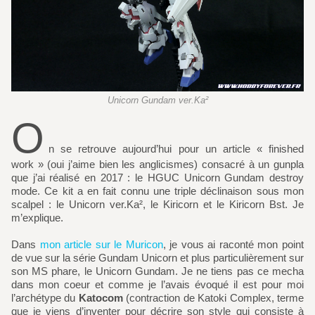
Unicorn Gundam ver.Ka²
O
n se retrouve aujourd’hui pour un article « finished
work » (oui j’aime bien les anglicismes) consacré à un gunpla
que j’ai réalisé en 2017 : le HGUC Unicorn Gundam destroy
mode. Ce kit a en fait connu une triple déclinaison sous mon
scalpel : le Unicorn ver.Ka², le Kiricorn et le Kiricorn Bst. Je
m’explique.
Dans
mon article sur le Muricon
, je vous ai raconté mon point
de vue sur la série Gundam Unicorn et plus particulièrement sur
son MS phare, le Unicorn Gundam. Je ne tiens pas ce mecha
dans mon coeur et comme je l’avais évoqué il est pour moi
l’archétype du
Katocom
(contraction de Katoki Complex, terme
que je viens d’inventer pour décrire son style qui consiste à