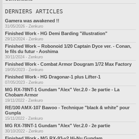
DERNIERS ARTICLES
Gamera was awakened !!
31/05/2026
-
Zenkuro
Finished Work - HG Demi Barding "illustration"
29/12/2024
-
Zenkuro
Finished Work – Robonoid 1/20 Captain Dyce ver. - Conan,
le fils du futur - Aoshima
30/11/2024
-
Zenkuro
Finished Work - Combat Armor Dougram 1/72 Max Factory
19/05/2023
-
Zenkuro
Finished Work - HG Dragonar-1 plus Lifter-1
07/05/2023
-
Zenkuro
MG RX-78NT-1 Gundam "Alex" Ver.2.0 - 3e partie - La
Chobam Armor
19/11/2022
-
Zenkuro
RE/100 AMX-107 Bawoo - Technique "black & white" pour
Gunpla
15/11/2022
-
Zenkuro
MG RX-78NT-1 Gundam "Alex" Ver.2.0 - 2e partie
30/10/2022
-
Zenkuro
Finished Work - MG RX-93-v2 Hi-Nu Gundam