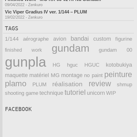
09/04/2022
-
Zenkuro
Vic Viper Gradius IV ver. 1/144 – PLUM
19/02/2022
-
Zenkuro
TAGS
bandai
1/144
avion
custom
aérographe
figurine
gundam
finished work
gundam 00
gunpla
kotobukiya
HG
hguc
HGUC
peinture
maquette
montage
matériel
MG
no paint
plamo
review
réalisation
PLUM
shmup
tutoriel
technique
unicorn
WIP
shooting game
FACEBOOK