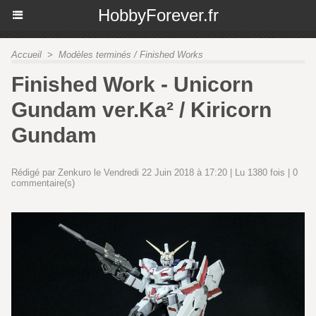
HobbyForever.fr
Accueil
>
Modèles terminés / Finished Works
Finished Work - Unicorn
Gundam ver.Ka² / Kiricorn
Gundam
Rédigé par Zenkuro le Vendredi 22 Juin 2018 à 17:20 | Lu 1380 fois |
0
commentaire(s)