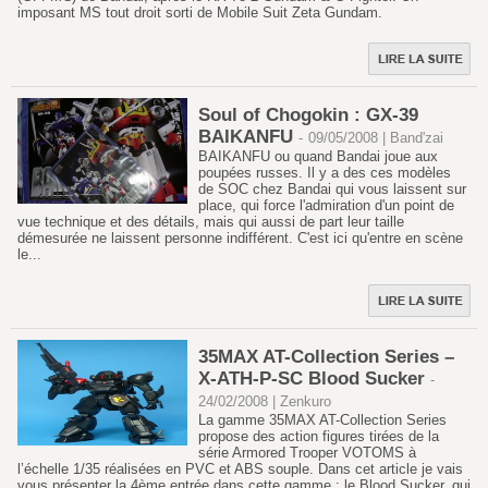
imposant MS tout droit sorti de Mobile Suit Zeta Gundam.
Soul of Chogokin : GX-39
BAIKANFU
-
09/05/2008 | Band'zai
BAIKANFU ou quand Bandai joue aux
poupées russes. Il y a des ces modèles
de SOC chez Bandai qui vous laissent sur
place, qui force l'admiration d'un point de
vue technique et des détails, mais qui aussi de part leur taille
démesurée ne laissent personne indifférent. C'est ici qu'entre en scène
le...
35MAX AT-Collection Series –
X-ATH-P-SC Blood Sucker
-
24/02/2008 | Zenkuro
La gamme 35MAX AT-Collection Series
propose des action figures tirées de la
série Armored Trooper VOTOMS à
l’échelle 1/35 réalisées en PVC et ABS souple. Dans cet article je vais
vous présenter la 4ème entrée dans cette gamme : le Blood Sucker, qui