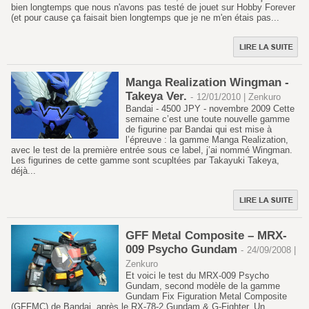
bien longtemps que nous n'avons pas testé de jouet sur Hobby Forever
(et pour cause ça faisait bien longtemps que je ne m'en étais pas...
Manga Realization Wingman -
Takeya Ver.
-
12/01/2010 | Zenkuro
Bandai - 4500 JPY - novembre 2009 Cette
semaine c’est une toute nouvelle gamme
de figurine par Bandai qui est mise à
l’épreuve : la gamme Manga Realization,
avec le test de la première entrée sous ce label, j’ai nommé Wingman.
Les figurines de cette gamme sont scupltées par Takayuki Takeya,
déjà...
GFF Metal Composite – MRX-
009 Psycho Gundam
-
24/09/2008 |
Zenkuro
Et voici le test du MRX-009 Psycho
Gundam, second modèle de la gamme
Gundam Fix Figuration Metal Composite
(GFFMC) de Bandai, après le RX-78-2 Gundam & G-Fighter. Un