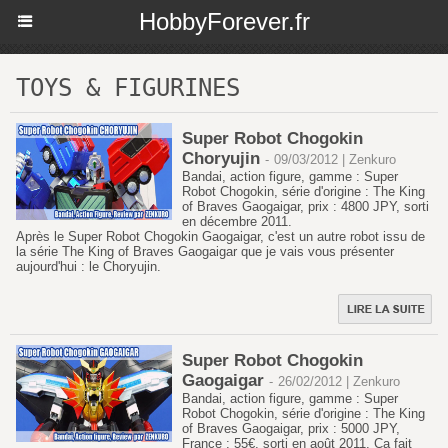
HobbyForever.fr
TOYS & FIGURINES
Super Robot Chogokin
Choryujin
-
09/03/2012 | Zenkuro
Bandai, action figure, gamme : Super
Robot Chogokin, série d'origine : The King
of Braves Gaogaigar, prix : 4800 JPY, sorti
en décembre 2011.
Après le Super Robot Chogokin Gaogaigar, c'est un autre robot issu de
la série The King of Braves Gaogaigar que je vais vous présenter
aujourd'hui : le Choryujin.
Super Robot Chogokin
Gaogaigar
-
26/02/2012 | Zenkuro
Bandai, action figure, gamme : Super
Robot Chogokin, série d'origine : The King
of Braves Gaogaigar, prix : 5000 JPY,
France : 55€, sorti en août 2011. Ça fait