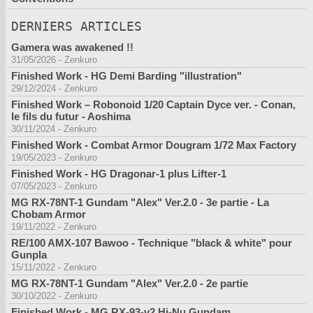
DERNIERS ARTICLES
Gamera was awakened !!
31/05/2026
-
Zenkuro
Finished Work - HG Demi Barding "illustration"
29/12/2024
-
Zenkuro
Finished Work – Robonoid 1/20 Captain Dyce ver. - Conan,
le fils du futur - Aoshima
30/11/2024
-
Zenkuro
Finished Work - Combat Armor Dougram 1/72 Max Factory
19/05/2023
-
Zenkuro
Finished Work - HG Dragonar-1 plus Lifter-1
07/05/2023
-
Zenkuro
MG RX-78NT-1 Gundam "Alex" Ver.2.0 - 3e partie - La
Chobam Armor
19/11/2022
-
Zenkuro
RE/100 AMX-107 Bawoo - Technique "black & white" pour
Gunpla
15/11/2022
-
Zenkuro
MG RX-78NT-1 Gundam "Alex" Ver.2.0 - 2e partie
30/10/2022
-
Zenkuro
Finished Work - MG RX-93-v2 Hi-Nu Gundam