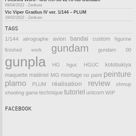
09/04/2022
-
Zenkuro
Vic Viper Gradius IV ver. 1/144 – PLUM
19/02/2022
-
Zenkuro
TAGS
bandai
1/144
avion
custom
aérographe
figurine
gundam
finished work
gundam 00
gunpla
kotobukiya
HG
hguc
HGUC
peinture
maquette
montage
matériel
MG
no paint
plamo
review
réalisation
PLUM
shmup
tutoriel
technique
unicorn
WIP
shooting game
FACEBOOK