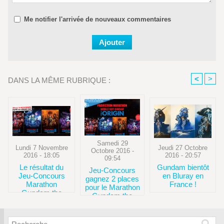
Me notifier l'arrivée de nouveaux commentaires
<
>
DANS LA MÊME RUBRIQUE :
Samedi 29
Lundi 7 Novembre
Jeudi 27 Octobre
Octobre 2016 -
2016 - 18:05
2016 - 20:57
09:54
Le résultat du
Gundam bientôt
Jeu-Concours
Jeu-Concours
en Bluray en
gagnez 2 places
Marathon
France !
pour le Marathon
Gundam the
Gundam the
Origin au Grand
Origin au Grand
Rex !
Rex !