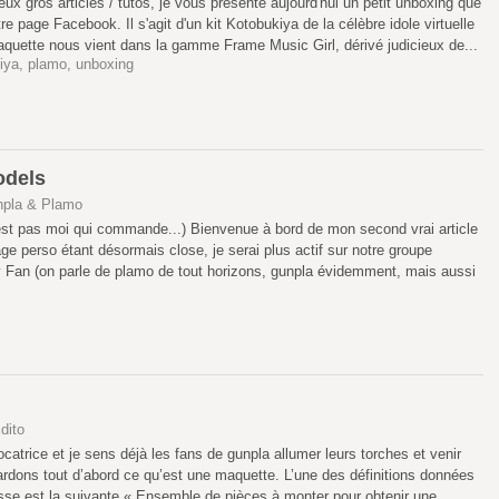
eux gros articles / tutos, je vous présente aujourd'hui un petit unboxing que
e page Facebook. Il s'agit d'un kit Kotobukiya de la célèbre idole virtuelle
quette nous vient dans la gamme Frame Music Girl, dérivé judicieux de...
iya
,
plamo
,
unboxing
odels
pla & Plamo
'est pas moi qui commande...) Bienvenue à bord de mon second vrai article
e perso étant désormais close, je serai plus actif sur notre groupe
Fan (on parle de plamo de tout horizons, gunpla évidemment, mais aussi
dito
ocatrice et je sens déjà les fans de gunpla allumer leurs torches et venir
ardons tout d’abord ce qu’est une maquette. L’une des définitions données
usse est la suivante « Ensemble de pièces à monter pour obtenir une...