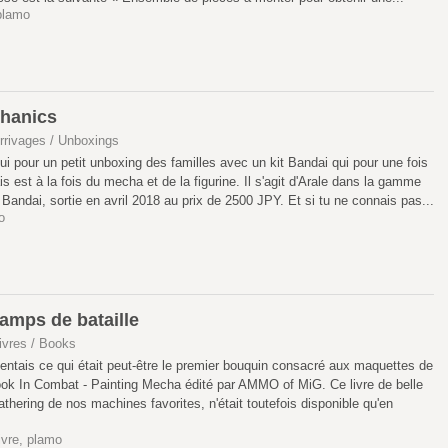
plamo
chanics
rrivages / Unboxings
ui pour un petit unboxing des familles avec un kit Bandai qui pour une fois
s est à la fois du mecha et de la figurine. Il s'agit d'Arale dans la gamme
Bandai, sortie en avril 2018 au prix de 2500 JPY. Et si tu ne connais pas...
o
amps de bataille
ivres / Books
entais ce qui était peut-être le premier bouquin consacré aux maquettes de
ok In Combat - Painting Mecha édité par AMMO of MiG. Ce livre de belle
thering de nos machines favorites, n'était toutefois disponible qu'en
ivre
,
plamo