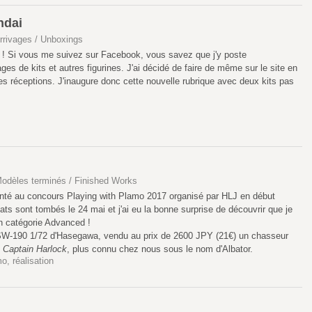
ndai
rrivages / Unboxings
ur ! Si vous me suivez sur Facebook, vous savez que j'y poste
ges de kits et autres figurines. J'ai décidé de faire de même sur le site en
es réceptions. J'inaugure donc cette nouvelle rubrique avec deux kits pas
odèles terminés / Finished Works
ésenté au concours Playing with Plamo 2017 organisé par HLJ en début
ats sont tombés le 24 mai et j'ai eu la bonne surprise de découvrir que je
en catégorie Advanced !
 SW-190 1/72 d'Hasegawa, vendu au prix de 2600 JPY (21€) un chasseur
e
Captain Harlock
, plus connu chez nous sous le nom d'Albator.
mo
,
réalisation