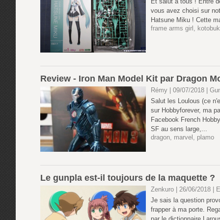
Et salut à tous ! Entre d
vous avez choisi sur notr
Hatsune Miku ! Cette ma
frame arms girl
,
kotobuk
Review - Iron Man Model Kit par Dragon M
Rémy | 09/07/2018
|
Gun
Salut les Loulous (ce n
sur Hobbyforever, ma pag
Facebook French Hobby 
SF au sens large,...
dragon
,
marvel
,
plamo
Le gunpla est-il toujours de la maquette ?
Zenkuro | 26/06/2018
|
E
Je sais la question prov
frapper à ma porte. Reg
par le dictionnaire Laro