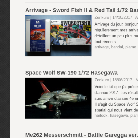
Arrivage - Sword Fish II & Red Tail 1/72 Ba
Zenkuro | 14/10/2017
|
A
Arrivage du jour, bonjo
régulièrement mes arriva
détaillant un peu plus m
tout récents...
arrivage
,
bandai
,
plamo
Space Wolf SW-190 1/72 Hasegawa
Zenkuro | 18/06/2017
|
M
Voici le kit que j'ai pr
d'année 2017. Les résult
suis arrivé classée 4e 
Il s'agit du Space Wolf
spatial qui nous vient d
harlock
,
hasegawa
,
pla
Me262 Messerschmitt - Battle Garegga ver.