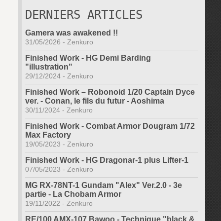
DERNIERS ARTICLES
Gamera was awakened !!
31/05/2026
-
Zenkuro
Finished Work - HG Demi Barding
"illustration"
29/12/2024
-
Zenkuro
Finished Work – Robonoid 1/20 Captain Dyce
ver. - Conan, le fils du futur - Aoshima
30/11/2024
-
Zenkuro
Finished Work - Combat Armor Dougram 1/72
Max Factory
19/05/2023
-
Zenkuro
Finished Work - HG Dragonar-1 plus Lifter-1
07/05/2023
-
Zenkuro
MG RX-78NT-1 Gundam "Alex" Ver.2.0 - 3e
partie - La Chobam Armor
19/11/2022
-
Zenkuro
RE/100 AMX-107 Bawoo - Technique "black &