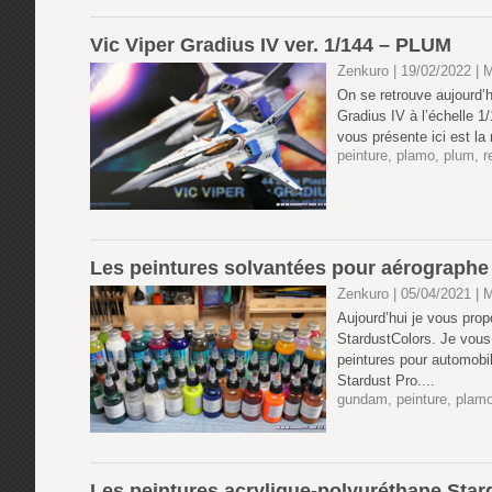
Vic Viper Gradius IV ver. 1/144 – PLUM
Zenkuro | 19/02/2022
|
M
On se retrouve aujourd’h
Gradius IV à l’échelle 1/
vous présente ici est la 
peinture
,
plamo
,
plum
,
r
Les peintures solvantées pour aérographe
Zenkuro | 05/04/2021
|
M
Aujourd’hui je vous pro
StardustColors. Je vous 
peintures pour automobi
Stardust Pro....
gundam
,
peinture
,
plam
Les peintures acrylique-polyuréthane Star