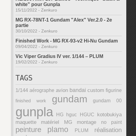
white" pour Gunpla
15/11/2022
-
Zenkuro
MG RX-78NT-1 Gundam "Alex" Ver.2.0 - 2e
partie
30/10/2022
-
Zenkuro
Finished Work - MG RX-93-v2 Hi-Nu Gundam
09/04/2022
-
Zenkuro
Vic Viper Gradius IV ver. 1/144 – PLUM
19/02/2022
-
Zenkuro
TAGS
bandai
1/144
avion
custom
aérographe
figurine
gundam
finished work
gundam 00
gunpla
kotobukiya
HG
hguc
HGUC
maquette
matériel
MG
montage
no paint
plamo
peinture
réalisation
PLUM