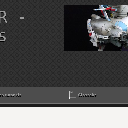
R -
s
es tutoriels
Glossaire