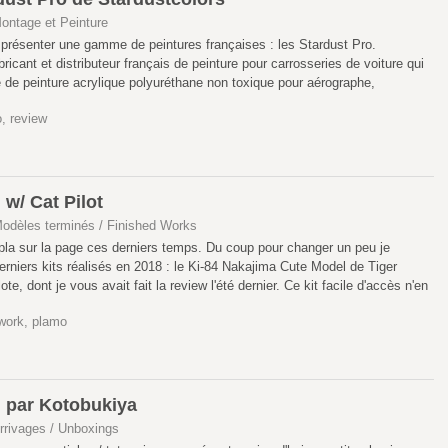
ontage et Peinture
 présenter une gamme de peintures françaises : les Stardust Pro.
ricant et distributeur français de peinture pour carrosseries de voiture qui
e peinture acrylique polyuréthane non toxique pour aérographe,
o
,
review
w/ Cat Pilot
odèles terminés / Finished Works
pla sur la page ces derniers temps. Du coup pour changer un peu je
rniers kits réalisés en 2018 : le Ki-84 Nakajima Cute Model de Tiger
te, dont je vous avait fait la review l'été dernier. Ce kit facile d'accès n'en
 work
,
plamo
 par Kotobukiya
rrivages / Unboxings