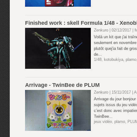
Finished work : skell Formula 1/48 - Xeno
Zenkuro | 02/12/2017
|
M
Voilà un kit que j'ai tra
seulement en novembre 2
plutôt quej'ia fait de g
de...
1/48
,
kotobukiya
,
plamo
Arrivage - TwinBee de PLUM
Zenkuro | 15/11/2017
|
A
Arrivage du jour bonjou
sujets issus du jeu vidé
c’est donc avec impatienc
TwinBee...
jeux vidéo
,
plamo
,
PLU