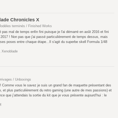
blade Chronicles X
odèles terminés / Finished Works
îné pas mal de temps enfin fini puisque je l'ai démarré en août 2016 et fini
017 ! Non pas que j'ai passé particulièrement de temps dessus, mais
rosses poses entre chaque étape...Il s'agit du superbe skell Formula 1/48
,
Xenoblade
rrivages / Unboxings
r ! Comme vous le savez je suis un grand fan de maquette présentant des
o, et plus particulièrement du retro gaming (une autre de mes passions) et
e que j’attendais la sortie du kit que je vous présente aujourd’hui : le
M