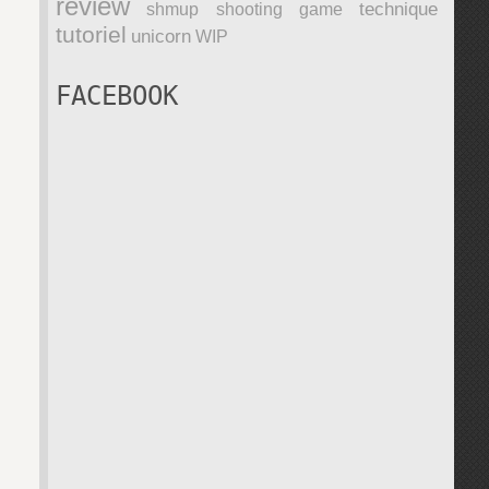
review
technique
shmup
shooting game
tutoriel
unicorn
WIP
FACEBOOK