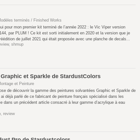
odèles terminés / Finished Works
ui pour mon premier kit terminé de l’année 2022 : le Vic Viper version
144, par PLUM ! Ce kit est sorti initialement en 2020 et la version que je
réédition de juillet 2021 qui était proposée avec une planche de decals...
eview
,
shmup
 Graphic et Sparkle de StardustColors
ontage et Peinture
pose de découvrir la gamme des peintures solvantées Graphic et Sparkle de
ai déjà parlé de ce fabricant de peinture français spécialisé dans les
le dans un précédent article consacré à leur gamme d’acrylique à eau
o
,
review
dust Pro de Stardustcolors