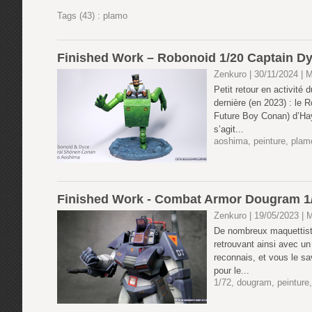
Tags (43) : plamo
Finished Work – Robonoid 1/20 Captain Dyce
Zenkuro | 30/11/2024
|
M
Petit retour en activité 
dernière (en 2023) : le 
Future Boy Conan) d’Haya
s’agit...
aoshima
,
peinture
,
plam
Finished Work - Combat Armor Dougram 1
Zenkuro | 19/05/2023
|
M
De nombreux maquettistes
retrouvant ainsi avec un
reconnais, et vous le sa
pour le...
1/72
,
dougram
,
peinture