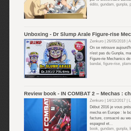
édito
,
gundam
,
gunpla
,
Unboxing - Dr Slump Arale Figure-rise Me
Zenkuro | 26/05/2018
|
A
On se retrouve aujourd'h
n'est pas du Gunpla, mai
Figure-rie Mechanics de 
bandai
,
figure-rise
,
plam
Review book - IN COMBAT 2 – Mechas : ch
Zenkuro | 14/12/2017
|
L
Début 2016 je vous prés
mecha en Europe : le bo
facture, consacré au wea
espagnol et...
book
,
gundam
,
gunpla
,
l