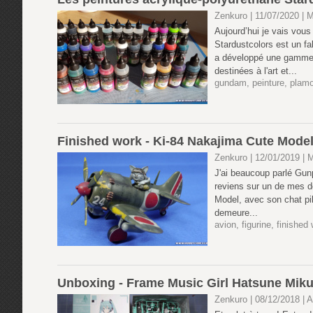
Zenkuro | 11/07/2020
|
M
Aujourd’hui je vais vous
Stardustcolors est un fab
a développé une gamme d
destinées à l'art et...
gundam
,
peinture
,
plam
Finished work - Ki-84 Nakajima Cute Model 
Zenkuro | 12/01/2019
|
M
J'ai beaucoup parlé Gun
reviens sur un de mes de
Model, avec son chat pilo
demeure...
avion
,
figurine
,
finished
Unboxing - Frame Music Girl Hatsune Miku
Zenkuro | 08/12/2018
|
A