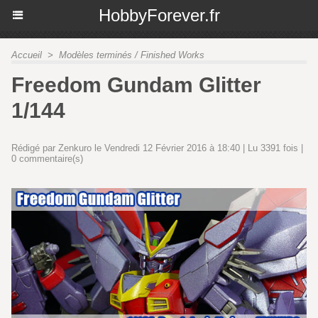
HobbyForever.fr
Accueil
>
Modèles terminés / Finished Works
Freedom Gundam Glitter
1/144
Rédigé par Zenkuro le Vendredi 12 Février 2016 à 18:40 | Lu 3391 fois |
0
commentaire(s)