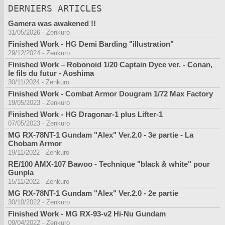
DERNIERS ARTICLES
Gamera was awakened !!
31/05/2026
-
Zenkuro
Finished Work - HG Demi Barding "illustration"
29/12/2024
-
Zenkuro
Finished Work – Robonoid 1/20 Captain Dyce ver. - Conan,
le fils du futur - Aoshima
30/11/2024
-
Zenkuro
Finished Work - Combat Armor Dougram 1/72 Max Factory
19/05/2023
-
Zenkuro
Finished Work - HG Dragonar-1 plus Lifter-1
07/05/2023
-
Zenkuro
MG RX-78NT-1 Gundam "Alex" Ver.2.0 - 3e partie - La
Chobam Armor
19/11/2022
-
Zenkuro
RE/100 AMX-107 Bawoo - Technique "black & white" pour
Gunpla
15/11/2022
-
Zenkuro
MG RX-78NT-1 Gundam "Alex" Ver.2.0 - 2e partie
30/10/2022
-
Zenkuro
Finished Work - MG RX-93-v2 Hi-Nu Gundam
09/04/2022
-
Zenkuro