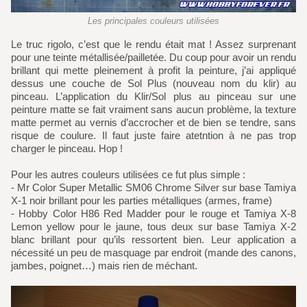
Les principales couleurs utilisées
Le truc rigolo, c’est que le rendu était mat ! Assez surprenant
pour une teinte métallisée/pailletée. Du coup pour avoir un rendu
brillant qui mette pleinement à profit la peinture, j’ai appliqué
dessus une couche de Sol Plus (nouveau nom du klir) au
pinceau. L’application du Klir/Sol plus au pinceau sur une
peinture matte se fait vraiment sans aucun problème, la texture
matte permet au vernis d’accrocher et de bien se tendre, sans
risque de coulure. Il faut juste faire atetntion à ne pas trop
charger le pinceau. Hop !
Pour les autres couleurs utilisées ce fut plus simple :
- Mr Color Super Metallic SM06 Chrome Silver sur base Tamiya
X-1 noir brillant pour les parties métalliques (armes, frame)
- Hobby Color H86 Red Madder pour le rouge et Tamiya X-8
Lemon yellow pour le jaune, tous deux sur base Tamiya X-2
blanc brillant pour qu’ils ressortent bien. Leur application a
nécessité un peu de masquage par endroit (mande des canons,
jambes, poignet…) mais rien de méchant.