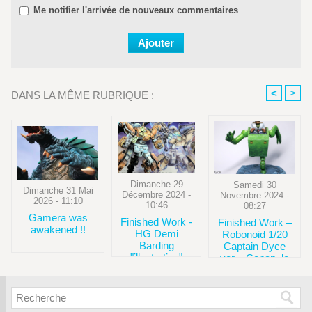
Me notifier l'arrivée de nouveaux commentaires
<
>
DANS LA MÊME RUBRIQUE :
Dimanche 29
Samedi 30
Dimanche 31 Mai
Décembre 2024 -
Novembre 2024 -
2026 - 11:10
10:46
08:27
Gamera was
Finished Work -
Finished Work –
awakened !!
HG Demi
Robonoid 1/20
Barding
Captain Dyce
"illustration"
ver. - Conan, le
fils du futur -
Aoshima