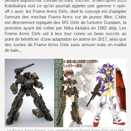
perdure aujourd'hui, connaît un franc succès. Si bien qu'en 2015
Kotobukiya sort ce qu'on pourrait appeler une gamme « spin-
off » avec les Frame Arms Girls, dont le concept est d'adapter
l'armure des mechas Frame Arms sur de jeunes filles. L'idée
est directement repiquée des MS Girls de l'univers Gundam, la
première ayant été créée par Mika Akitaka en 1982 déjà. Les
Frame Arms Girls ont à leur tour connu un beau succès au
point de bénéficier d'une adaptation en anime en 2017, ainsi que
des sorties de Frame Arms Girls sans armure mais en maillot
de bain...
Le Frame Arms Gourei, son adaptation en Frame Arms Girl, et la MS