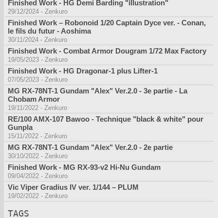
Finished Work - HG Demi Barding "illustration"
29/12/2024
-
Zenkuro
Finished Work – Robonoid 1/20 Captain Dyce ver. - Conan,
le fils du futur - Aoshima
30/11/2024
-
Zenkuro
Finished Work - Combat Armor Dougram 1/72 Max Factory
19/05/2023
-
Zenkuro
Finished Work - HG Dragonar-1 plus Lifter-1
07/05/2023
-
Zenkuro
MG RX-78NT-1 Gundam "Alex" Ver.2.0 - 3e partie - La
Chobam Armor
19/11/2022
-
Zenkuro
RE/100 AMX-107 Bawoo - Technique "black & white" pour
Gunpla
15/11/2022
-
Zenkuro
MG RX-78NT-1 Gundam "Alex" Ver.2.0 - 2e partie
30/10/2022
-
Zenkuro
Finished Work - MG RX-93-v2 Hi-Nu Gundam
09/04/2022
-
Zenkuro
Vic Viper Gradius IV ver. 1/144 – PLUM
19/02/2022
-
Zenkuro
TAGS