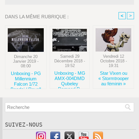
<
>
DANS LA MÊME RUBRIQUE :
Samedi 29
Vendredi 12
Dimanche 20
Décembre 2018 -
Octobre 2018 -
Janvier 2019 -
19:52
19:31
08:00
Unboxing - MG
Star Vixen ou
Unboxing - PG
AMX-004DMD
« Stormtrooper
Millennium
Qubeley
au féminin »
Falcon 1/72
Damned P-
Bandai / Revell
Bandai
SUIVEZ-NOUS