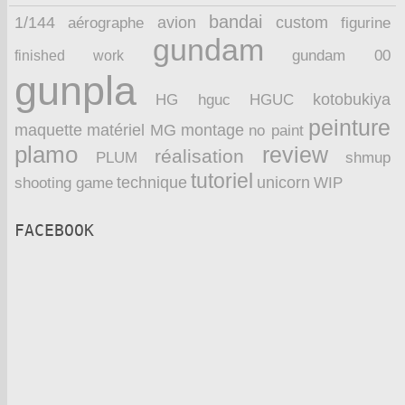
bandai
1/144
avion
custom
aérographe
figurine
gundam
finished work
gundam 00
gunpla
kotobukiya
HG
hguc
HGUC
peinture
maquette
montage
matériel
MG
no paint
plamo
review
réalisation
PLUM
shmup
tutoriel
technique
unicorn
WIP
shooting game
FACEBOOK