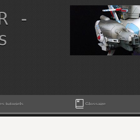
R -
s
es tutoriels
Glossaire