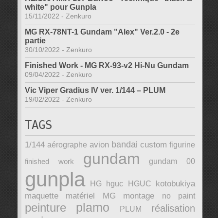
white" pour Gunpla
15/11/2022
-
Zenkuro
MG RX-78NT-1 Gundam "Alex" Ver.2.0 - 2e
partie
30/10/2022
-
Zenkuro
Finished Work - MG RX-93-v2 Hi-Nu Gundam
09/04/2022
-
Zenkuro
Vic Viper Gradius IV ver. 1/144 – PLUM
19/02/2022
-
Zenkuro
TAGS
bandai
1/144
avion
custom
aérographe
figurine
gundam
finished work
gundam 00
gunpla
kotobukiya
HG
hguc
HGUC
maquette
matériel
MG
montage
no paint
plamo
peinture
réalisation
PLUM