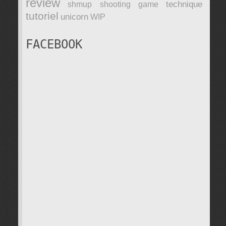
review
technique
shmup
shooting game
tutoriel
unicorn
WIP
FACEBOOK