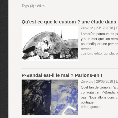
Tags (3) : édito
Qu'est ce que le custom ? une étude dans 
Zenkuro | 23/12/2018
|
E
Lorsqu'on parcourt les 
y a un mot que l'on retr
pour indiquer une person
termes...
custom
,
édito
,
gunpla
,
p
P-Bandai est-il le mal ? Parlons-en !
Zenkuro | 29/09/2018
|
E
Quel fan de Gunpla n'a p
convoitait en P-Bandai 
pas. Nous allons donc c
politique...
édito
,
gunpla