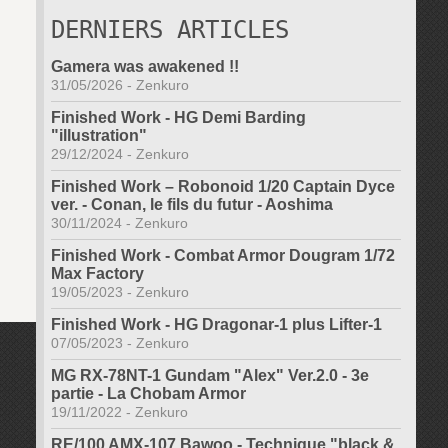
DERNIERS ARTICLES
Gamera was awakened !!
31/05/2026
-
Zenkuro
Finished Work - HG Demi Barding
"illustration"
29/12/2024
-
Zenkuro
Finished Work – Robonoid 1/20 Captain Dyce
ver. - Conan, le fils du futur - Aoshima
30/11/2024
-
Zenkuro
Finished Work - Combat Armor Dougram 1/72
Max Factory
19/05/2023
-
Zenkuro
Finished Work - HG Dragonar-1 plus Lifter-1
07/05/2023
-
Zenkuro
MG RX-78NT-1 Gundam "Alex" Ver.2.0 - 3e
partie - La Chobam Armor
19/11/2022
-
Zenkuro
RE/100 AMX-107 Bawoo - Technique "black &