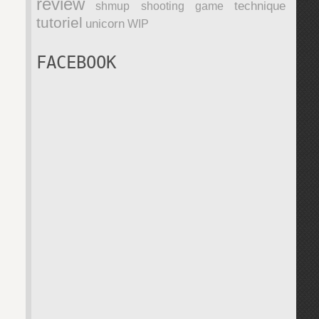
review
technique
shmup
shooting game
tutoriel
unicorn
WIP
FACEBOOK