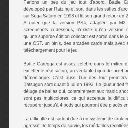
Parlons un peu du jeu tout d'abord. Battle 
développé par Raizing et sorti dans les salles d'arc
sur Sega Saturn en 1998 et fit son grand retour en
A noter que la version PS4, adaptée par M2 e
screenshots ci-dessous, n'existe qu'en version 
qu'une superbe édition collector est sortie dans l
une OST, un pin's, des arcades cards mais avec
téléchargement pour le jeu.
Battle Garegga est assez célèbre dans le milieu 
excellente réalisation, un véritable bijou de pixel ar
démoniaque. C'est aussi l'un des tout premiers
Batsugun sorti quant à lui en 1993. Le joueur doit f
déluge de balles qui, contrairement aux manic sho
sont pas multicolores, ce qui accentue la difficul
récupérer jusqu'à 4 pods qui pourront être placés en
La difficulté est surtout due à un système de rank im
agressif : le temps de survie, les médailles récoltées