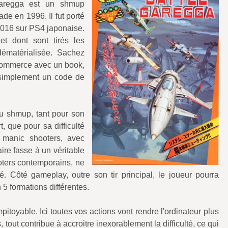
Garegga est un shmup
ade en 1996. Il fut porté
 2016 sur PS4 japonaise.
t dont sont tirés les
dématérialisée. Sachez
e commerce avec un book,
 simplement un code de
du shmup, tant pour son
t, que pour sa difficulté
 manic shooters, avec
aire fasse à un véritable
oters contemporains, ne
té. Côté gameplay, outre son tir principal, le joueur pourra
 5 formations différentes.
pitoyable. Ici toutes vos actions vont rendre l'ordinateur plus
, tout contribue à accroitre inexorablement la difficulté, ce qui