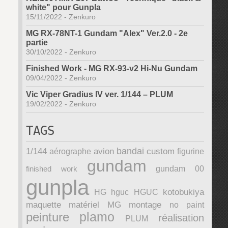
white" pour Gunpla
15/11/2022
-
Zenkuro
MG RX-78NT-1 Gundam "Alex" Ver.2.0 - 2e
partie
30/10/2022
-
Zenkuro
Finished Work - MG RX-93-v2 Hi-Nu Gundam
09/04/2022
-
Zenkuro
Vic Viper Gradius IV ver. 1/144 – PLUM
19/02/2022
-
Zenkuro
TAGS
bandai
1/144
avion
custom
aérographe
figurine
gundam
finished work
gundam 00
gunpla
kotobukiya
HG
hguc
HGUC
maquette
matériel
MG
montage
no paint
plamo
peinture
réalisation
PLUM