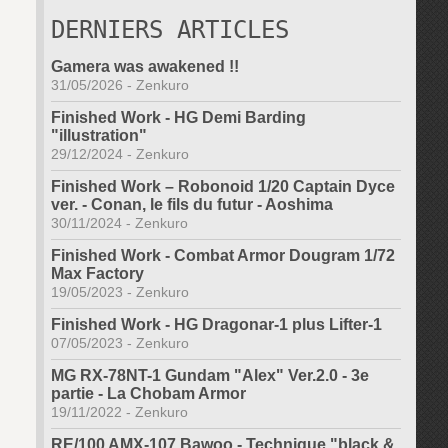
DERNIERS ARTICLES
Gamera was awakened !!
31/05/2026
-
Zenkuro
Finished Work - HG Demi Barding
"illustration"
29/12/2024
-
Zenkuro
Finished Work – Robonoid 1/20 Captain Dyce
ver. - Conan, le fils du futur - Aoshima
30/11/2024
-
Zenkuro
Finished Work - Combat Armor Dougram 1/72
Max Factory
19/05/2023
-
Zenkuro
Finished Work - HG Dragonar-1 plus Lifter-1
07/05/2023
-
Zenkuro
MG RX-78NT-1 Gundam "Alex" Ver.2.0 - 3e
partie - La Chobam Armor
19/11/2022
-
Zenkuro
RE/100 AMX-107 Bawoo - Technique "black &