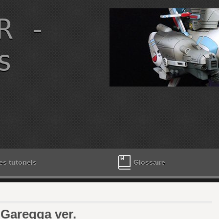
R -
s
es tutoriels
Glossaire
 Garegga ver.