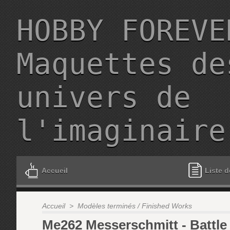
HOBBY FOREVE
Maquettes de
univers de
l'imaginaire
Accueil
Liste d
Accueil
>
Modèles terminés / Finished Works
Me262 Messerschmitt - Battle