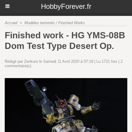
HobbyForever.fr
Accueil
>
Modèles terminés / Finished Works
Finished work - HG YMS-08B
Dom Test Type Desert Op.
Rédigé par Zenkuro le Samedi 11 Avril 2020 à 07:19 | Lu 1721 fois |
2
commentaire(s)