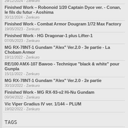
29/12/2024
-
Zenkuro
Finished Work – Robonoid 1/20 Captain Dyce ver. - Conan,
le fils du futur - Aoshima
30/11/2024
-
Zenkuro
Finished Work - Combat Armor Dougram 1/72 Max Factory
19/05/2023
-
Zenkuro
Finished Work - HG Dragonar-1 plus Lifter-1
07/05/2023
-
Zenkuro
MG RX-78NT-1 Gundam "Alex" Ver.2.0 - 3e partie - La
Chobam Armor
19/11/2022
-
Zenkuro
RE/100 AMX-107 Bawoo - Technique "black & white" pour
Gunpla
15/11/2022
-
Zenkuro
MG RX-78NT-1 Gundam "Alex" Ver.2.0 - 2e partie
30/10/2022
-
Zenkuro
Finished Work - MG RX-93-v2 Hi-Nu Gundam
09/04/2022
-
Zenkuro
Vic Viper Gradius IV ver. 1/144 – PLUM
19/02/2022
-
Zenkuro
TAGS