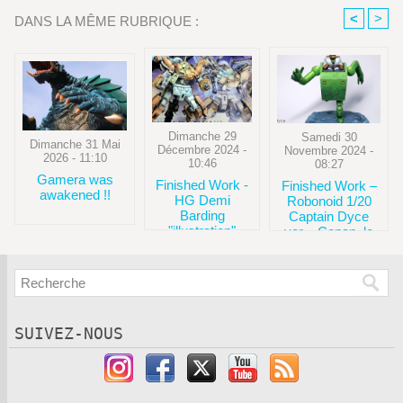
<
>
DANS LA MÊME RUBRIQUE :
Dimanche 29
Samedi 30
Dimanche 31 Mai
Décembre 2024 -
Novembre 2024 -
2026 - 11:10
10:46
08:27
Gamera was
Finished Work -
Finished Work –
awakened !!
HG Demi
Robonoid 1/20
Barding
Captain Dyce
"illustration"
ver. - Conan, le
fils du futur -
Aoshima
SUIVEZ-NOUS