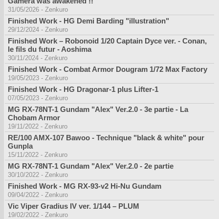
Gamera was awakened !!
31/05/2026
-
Zenkuro
Finished Work - HG Demi Barding "illustration"
29/12/2024
-
Zenkuro
Finished Work – Robonoid 1/20 Captain Dyce ver. - Conan,
le fils du futur - Aoshima
30/11/2024
-
Zenkuro
Finished Work - Combat Armor Dougram 1/72 Max Factory
19/05/2023
-
Zenkuro
Finished Work - HG Dragonar-1 plus Lifter-1
07/05/2023
-
Zenkuro
MG RX-78NT-1 Gundam "Alex" Ver.2.0 - 3e partie - La
Chobam Armor
19/11/2022
-
Zenkuro
RE/100 AMX-107 Bawoo - Technique "black & white" pour
Gunpla
15/11/2022
-
Zenkuro
MG RX-78NT-1 Gundam "Alex" Ver.2.0 - 2e partie
30/10/2022
-
Zenkuro
Finished Work - MG RX-93-v2 Hi-Nu Gundam
09/04/2022
-
Zenkuro
Vic Viper Gradius IV ver. 1/144 – PLUM
19/02/2022
-
Zenkuro