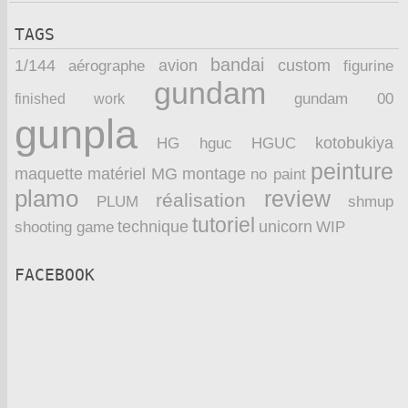
TAGS
bandai
1/144
avion
custom
aérographe
figurine
gundam
finished work
gundam 00
gunpla
kotobukiya
HG
hguc
HGUC
peinture
maquette
montage
matériel
MG
no paint
plamo
review
réalisation
PLUM
shmup
tutoriel
technique
unicorn
WIP
shooting game
FACEBOOK