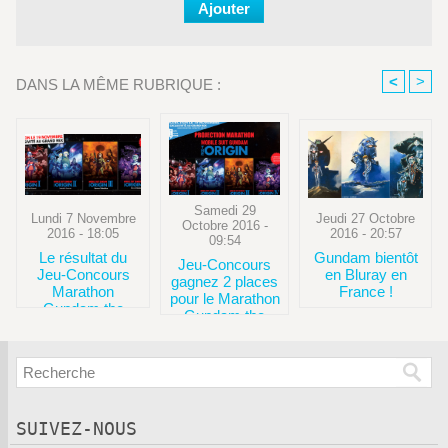
<
>
DANS LA MÊME RUBRIQUE :
Samedi 29
Lundi 7 Novembre
Jeudi 27 Octobre
Octobre 2016 -
2016 - 18:05
2016 - 20:57
09:54
Le résultat du
Gundam bientôt
Jeu-Concours
Jeu-Concours
en Bluray en
gagnez 2 places
Marathon
France !
pour le Marathon
Gundam the
Gundam the
Origin au Grand
Origin au Grand
Rex !
Rex !
SUIVEZ-NOUS