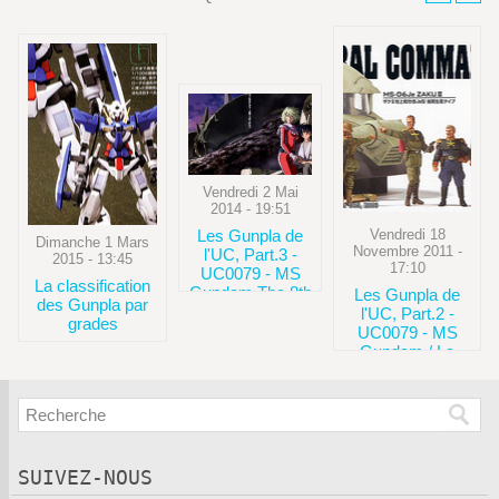
Vendredi 2 Mai
2014 - 19:51
Vendredi 18
Les Gunpla de
Dimanche 1 Mars
Novembre 2011 -
l'UC, Part.3 -
2015 - 13:45
17:10
UC0079 - MS
La classification
Gundam The 8th
Les Gunpla de
des Gunpla par
MS Team
l'UC, Part.2 -
grades
UC0079 - MS
Gundam / La
Principauté de
Zeon
SUIVEZ-NOUS