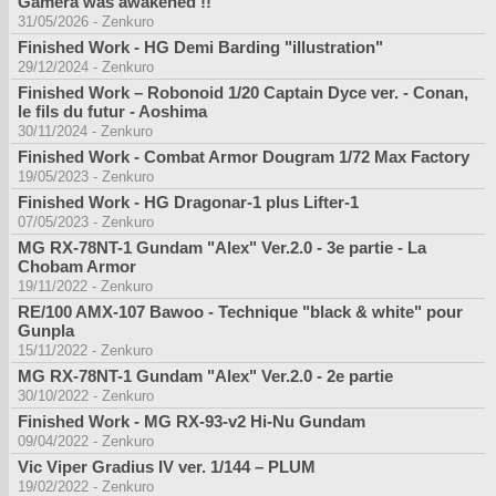
Gamera was awakened !!
31/05/2026
-
Zenkuro
Finished Work - HG Demi Barding "illustration"
29/12/2024
-
Zenkuro
Finished Work – Robonoid 1/20 Captain Dyce ver. - Conan,
le fils du futur - Aoshima
30/11/2024
-
Zenkuro
Finished Work - Combat Armor Dougram 1/72 Max Factory
19/05/2023
-
Zenkuro
Finished Work - HG Dragonar-1 plus Lifter-1
07/05/2023
-
Zenkuro
MG RX-78NT-1 Gundam "Alex" Ver.2.0 - 3e partie - La
Chobam Armor
19/11/2022
-
Zenkuro
RE/100 AMX-107 Bawoo - Technique "black & white" pour
Gunpla
15/11/2022
-
Zenkuro
MG RX-78NT-1 Gundam "Alex" Ver.2.0 - 2e partie
30/10/2022
-
Zenkuro
Finished Work - MG RX-93-v2 Hi-Nu Gundam
09/04/2022
-
Zenkuro
Vic Viper Gradius IV ver. 1/144 – PLUM
19/02/2022
-
Zenkuro