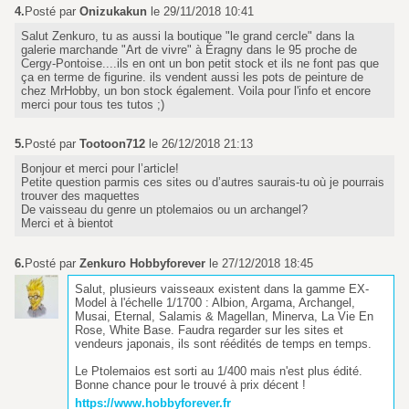
4.
Posté par
Onizukakun
le 29/11/2018 10:41
Salut Zenkuro, tu as aussi la boutique "le grand cercle" dans la
galerie marchande "Art de vivre" à Éragny dans le 95 proche de
Cergy-Pontoise....ils en ont un bon petit stock et ils ne font pas que
ça en terme de figurine. ils vendent aussi les pots de peinture de
chez MrHobby, un bon stock également. Voila pour l'info et encore
merci pour tous tes tutos ;)
5.
Posté par
Tootoon712
le 26/12/2018 21:13
Bonjour et merci pour l’article!
Petite question parmis ces sites ou d’autres saurais-tu où je pourrais
trouver des maquettes
De vaisseau du genre un ptolemaios ou un archangel?
Merci et à bientot
6.
Posté par
Zenkuro Hobbyforever
le 27/12/2018 18:45
Salut, plusieurs vaisseaux existent dans la gamme EX-
Model à l'échelle 1/1700 : Albion, Argama, Archangel,
Musai, Eternal, Salamis & Magellan, Minerva, La Vie En
Rose, White Base. Faudra regarder sur les sites et
vendeurs japonais, ils sont réédités de temps en temps.
Le Ptolemaios est sorti au 1/400 mais n'est plus édité.
Bonne chance pour le trouvé à prix décent !
https://www.hobbyforever.fr