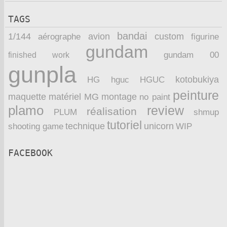
TAGS
bandai
1/144
avion
custom
aérographe
figurine
gundam
finished work
gundam 00
gunpla
kotobukiya
HG
hguc
HGUC
peinture
maquette
montage
matériel
MG
no paint
plamo
review
réalisation
PLUM
shmup
tutoriel
technique
unicorn
WIP
shooting game
FACEBOOK