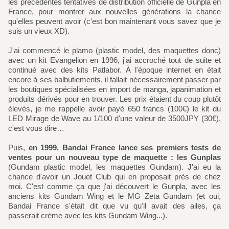
les précédentes tentatives de distribution officielle de Gunpla en
France, pour montrer aux nouvelles générations la chance
qu'elles peuvent avoir (c'est bon maintenant vous savez que je
suis un vieux XD).
J'ai commencé le plamo (plastic model, des maquettes donc)
avec un kit Evangelion en 1996, j'ai accroché tout de suite et
continué avec des kits Patlabor. À l'époque internet en était
encore à ses balbutiements, il fallait nécessairement passer par
les boutiques spécialisées en import de manga, japanimation et
produits dérivés pour en trouver. Les prix étaient du coup plutôt
élevés, je me rappelle avoir payé 650 francs (100€) le kit du
LED Mirage de Wave au 1/100 d'une valeur de 3500JPY (30€),
c'est vous dire…
Puis,
en 1999, Bandai France lance ses premiers tests de
ventes pour un nouveau type de maquette : les Gunplas
(Gundam plastic model, les maquettes Gundam). J'ai eu la
chance d'avoir un Jouet Club qui en proposait près de chez
moi. C'est comme ça que j'ai découvert le Gunpla, avec les
anciens kits Gundam Wing et le MG Zeta Gundam (et oui,
Bandai France s'était dit que vu qu'il avait des ailes, ça
passerait crème avec les kits Gundam Wing...).