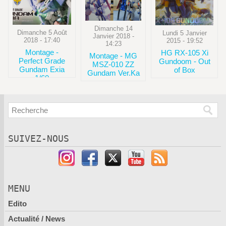
Dimanche 14
Dimanche 5 Août
Lundi 5 Janvier
Janvier 2018 -
2018 - 17:40
2015 - 19:52
14:23
Montage -
HG RX-105 Xi
Montage - MG
Perfect Grade
Gundoom - Out
MSZ-010 ZZ
Gundam Exia
of Box
Gundam Ver.Ka
1/60
SUIVEZ-NOUS
MENU
Edito
Actualité / News