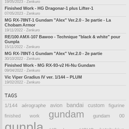
19/05/2023
-
Zenkuro
Finished Work - HG Dragonar-1 plus Lifter-1
07/05/2023
-
Zenkuro
MG RX-78NT-1 Gundam "Alex" Ver.2.0 - 3e partie - La
Chobam Armor
19/11/2022
-
Zenkuro
RE/100 AMX-107 Bawoo - Technique "black & white" pour
Gunpla
15/11/2022
-
Zenkuro
MG RX-78NT-1 Gundam "Alex" Ver.2.0 - 2e partie
30/10/2022
-
Zenkuro
Finished Work - MG RX-93-v2 Hi-Nu Gundam
09/04/2022
-
Zenkuro
Vic Viper Gradius IV ver. 1/144 – PLUM
19/02/2022
-
Zenkuro
TAGS
bandai
1/144
avion
custom
aérographe
figurine
gundam
finished work
gundam 00
gunpla