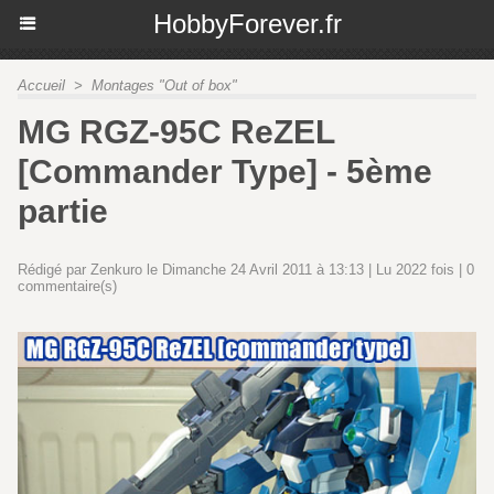
HobbyForever.fr
Accueil
>
Montages "Out of box"
MG RGZ-95C ReZEL
[Commander Type] - 5ème
partie
Rédigé par Zenkuro le Dimanche 24 Avril 2011 à 13:13 | Lu 2022 fois |
0
commentaire(s)