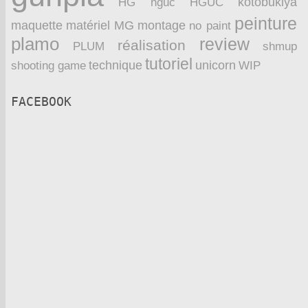
kotobukiya
HG
hguc
HGUC
peinture
maquette
montage
matériel
MG
no paint
plamo
review
réalisation
PLUM
shmup
tutoriel
technique
unicorn
WIP
shooting game
FACEBOOK