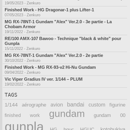
19/05/2023
-
Zenkuro
Finished Work - HG Dragonar-1 plus Lifter-1
07/05/2023
-
Zenkuro
MG RX-78NT-1 Gundam "Alex" Ver.2.0 - 3e partie - La
Chobam Armor
19/11/2022
-
Zenkuro
RE/100 AMX-107 Bawoo - Technique "black & white" pour
Gunpla
15/11/2022
-
Zenkuro
MG RX-78NT-1 Gundam "Alex" Ver.2.0 - 2e partie
30/10/2022
-
Zenkuro
Finished Work - MG RX-93-v2 Hi-Nu Gundam
09/04/2022
-
Zenkuro
Vic Viper Gradius IV ver. 1/144 – PLUM
19/02/2022
-
Zenkuro
TAGS
bandai
1/144
avion
custom
aérographe
figurine
gundam
finished work
gundam 00
gunpla
kotobukiya
HG
hguc
HGUC