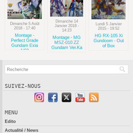
Dimanche 14
Dimanche 5 Août
Lundi 5 Janvier
Janvier 2018 -
2018 - 17:40
2015 - 19:52
14:23
Montage -
HG RX-105 Xi
Montage - MG
Perfect Grade
Gundoom - Out
MSZ-010 ZZ
Gundam Exia
of Box
Gundam Ver.Ka
1/60
SUIVEZ-NOUS
MENU
Edito
Actualité / News