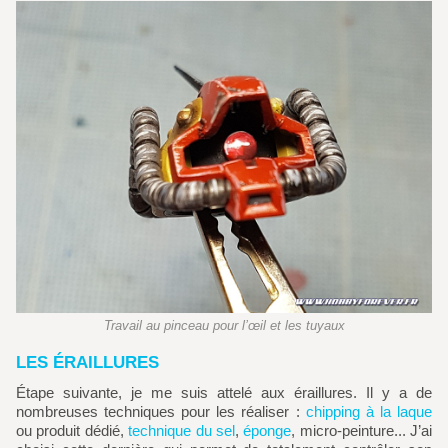
Travail au pinceau pour l’œil et les tuyaux
LES ÉRAILLURES
Étape suivante, je me suis attelé aux éraillures. Il y a de
nombreuses techniques pour les réaliser :
chipping à la laque
ou produit dédié,
technique du sel
,
éponge
, micro-peinture... J’ai