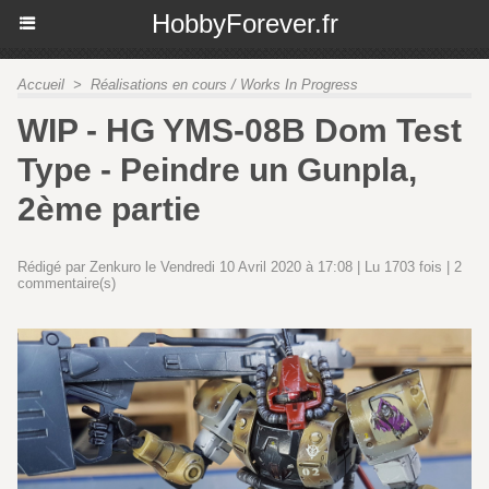
HobbyForever.fr
Accueil
>
Réalisations en cours / Works In Progress
WIP - HG YMS-08B Dom Test
Type - Peindre un Gunpla,
2ème partie
Rédigé par Zenkuro le Vendredi 10 Avril 2020 à 17:08 | Lu 1703 fois |
2
commentaire(s)