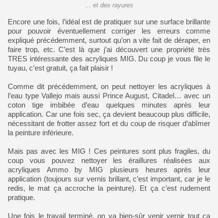
... et des rayures
Encore une fois, l’idéal est de pratiquer sur une surface brillante
pour pouvoir éventuellement corriger les erreurs comme
expliqué précédemment, surtout qu’on a vite fait de déraper, en
faire trop, etc. C’est là que j’ai découvert une propriété très
TRES intéressante des acryliques MIG. Du coup je vous file le
tuyau, c’est gratuit, ça fait plaisir !
Comme dit précédemment, on peut nettoyer les acryliques à
l’eau type Vallejo mais aussi Prince August, Citadel… avec un
coton tige imbibée d’eau quelques minutes après leur
application. Car une fois sec, ça devient beaucoup plus difficile,
nécessitant de frotter assez fort et du coup de risquer d’abîmer
la peinture inférieure.
Mais pas avec les MIG ! Ces peintures sont plus fragiles, du
coup vous pouvez nettoyer les éraillures réalisées aux
acryliques Ammo by MIG plusieurs heures après leur
application (toujours sur vernis brillant, c’est important, car je le
redis, le mat ça accroche la peinture). Et ça c’est rudement
pratique.
Une fois le travail terminé, on va bien-sûr venir vernir tout ça