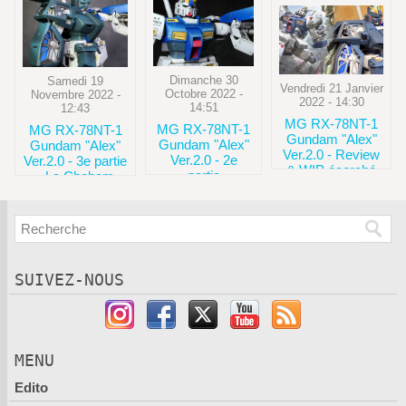
Dimanche 30
Samedi 19
Vendredi 21 Janvier
Octobre 2022 -
Novembre 2022 -
2022 - 14:30
14:51
12:43
MG RX-78NT-1
MG RX-78NT-1
MG RX-78NT-1
Gundam "Alex"
Gundam "Alex"
Gundam "Alex"
Ver.2.0 - Review
Ver.2.0 - 2e
Ver.2.0 - 3e partie
& WIP écorché
partie
- La Chobam
Armor
SUIVEZ-NOUS
MENU
Edito