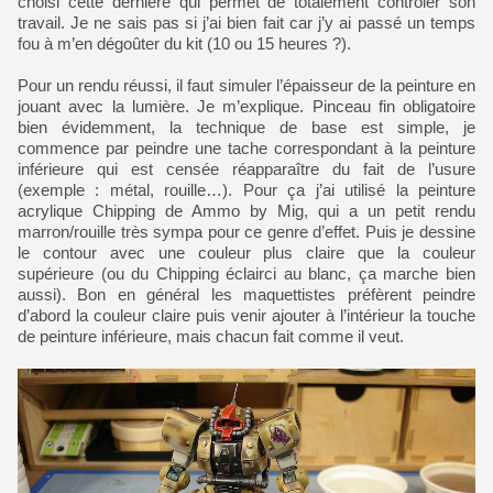
choisi cette dernière qui permet de totalement contrôler son
travail. Je ne sais pas si j’ai bien fait car j’y ai passé un temps
fou à m’en dégoûter du kit (10 ou 15 heures ?).
Pour un rendu réussi, il faut simuler l’épaisseur de la peinture en
jouant avec la lumière. Je m’explique. Pinceau fin obligatoire
bien évidemment, la technique de base est simple, je
commence par peindre une tache correspondant à la peinture
inférieure qui est censée réapparaître du fait de l’usure
(exemple : métal, rouille…). Pour ça j’ai utilisé la peinture
acrylique Chipping de Ammo by Mig, qui a un petit rendu
marron/rouille très sympa pour ce genre d’effet. Puis je dessine
le contour avec une couleur plus claire que la couleur
supérieure (ou du Chipping éclairci au blanc, ça marche bien
aussi). Bon en général les maquettistes préfèrent peindre
d’abord la couleur claire puis venir ajouter à l’intérieur la touche
de peinture inférieure, mais chacun fait comme il veut.