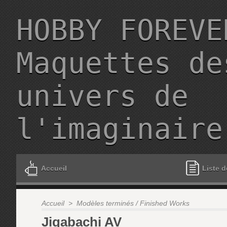
HOBBY FOREVE
Maquettes de
univers de
l'imaginaire
Accueil
Liste d
Accueil
>
Modèles terminés / Finished Works
Jigabachi AV