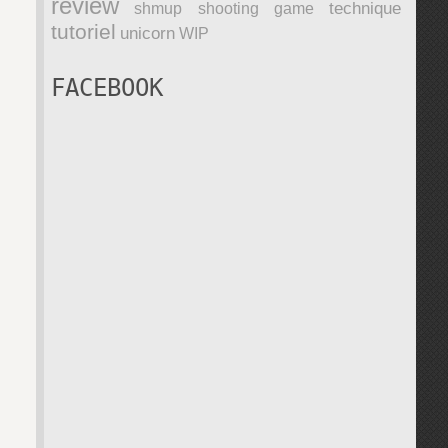
review
technique
shmup
shooting game
tutoriel
unicorn
WIP
FACEBOOK