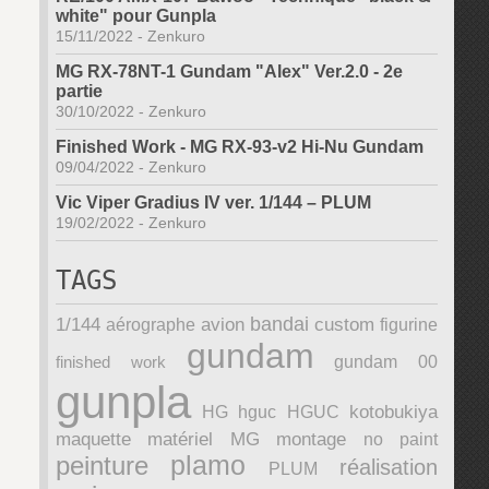
white" pour Gunpla
15/11/2022
-
Zenkuro
MG RX-78NT-1 Gundam "Alex" Ver.2.0 - 2e
partie
30/10/2022
-
Zenkuro
Finished Work - MG RX-93-v2 Hi-Nu Gundam
09/04/2022
-
Zenkuro
Vic Viper Gradius IV ver. 1/144 – PLUM
19/02/2022
-
Zenkuro
TAGS
bandai
1/144
avion
custom
aérographe
figurine
gundam
finished work
gundam 00
gunpla
kotobukiya
HG
hguc
HGUC
maquette
matériel
MG
montage
no paint
plamo
peinture
réalisation
PLUM