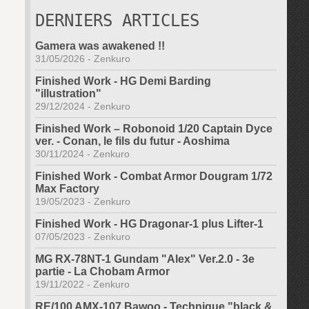
DERNIERS ARTICLES
Gamera was awakened !!
31/05/2026
-
Zenkuro
Finished Work - HG Demi Barding
"illustration"
29/12/2024
-
Zenkuro
Finished Work – Robonoid 1/20 Captain Dyce
ver. - Conan, le fils du futur - Aoshima
30/11/2024
-
Zenkuro
Finished Work - Combat Armor Dougram 1/72
Max Factory
19/05/2023
-
Zenkuro
Finished Work - HG Dragonar-1 plus Lifter-1
07/05/2023
-
Zenkuro
MG RX-78NT-1 Gundam "Alex" Ver.2.0 - 3e
partie - La Chobam Armor
19/11/2022
-
Zenkuro
RE/100 AMX-107 Bawoo - Technique "black &