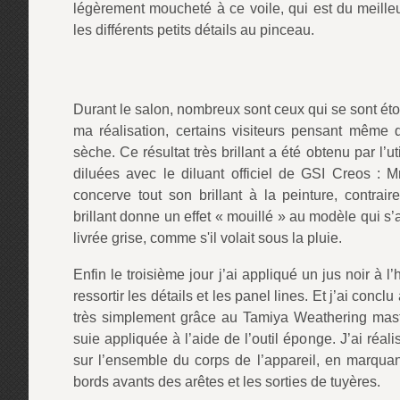
légèrement moucheté à ce voile, qui est du meilleur 
les différents petits détails au pinceau.
Durant le salon, nombreux sont ceux qui se sont éton
ma réalisation, certains visiteurs pensant même q
sèche. Ce résultat très brillant a été obtenu par l’u
diluées avec le diluant officiel de GSI Creos : 
concerve tout son brillant à la peinture, contrair
brillant donne un effet « mouillé » au modèle qui s’
livrée grise, comme s'il volait sous la pluie.
Enfin le troisième jour j’ai appliqué un jus noir à l
ressortir les détails et les panel lines. Et j’ai conc
très simplement grâce au Tamiya Weathering mas
suie appliquée à l’aide de l’outil éponge. J’ai réal
sur l’ensemble du corps de l’appareil, en marquant
bords avants des arêtes et les sorties de tuyères.