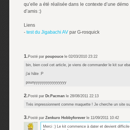
qu’elle a été réalisée dans le contexte d’une démo
d’amis :)
Liens
-
test du Jigabachi AV
par G-rosquick
1.
Posté par
poupouce
le 02/03/2010 23:22
bin, bien cool cet article, je viens de commander le kit sur eba
j'ai hâte :P
pounyyyyyyyyyyyyyyyy
2.
Posté par
Dr.Pacman
le 28/08/2011 22:13
Trés impressionnent comme maquette ! Je cherche un site sur 
3.
Posté par
Zenkuro Hobbyforever
le 11/09/2011 10:42
Merci :) Le kit commence à dater et devient difficil