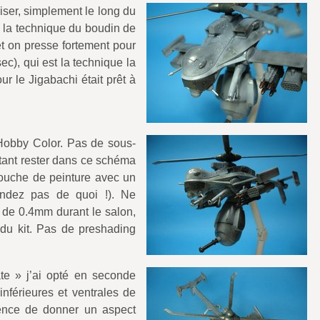
iser, simplement le long du
c la technique du boudin de
et on presse fortement pour
c), qui est la technique la
our le Jigabachi était prêt à
s Hobby Color. Pas de sous-
tant rester dans ce schéma
couche de peinture avec un
ndez pas de quoi !). Ne
de 0.4mm durant le salon,
e du kit. Pas de preshading
ate » j’ai opté en seconde
inférieures et ventrales de
uence de donner un aspect