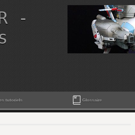
R -
s
es tutoriels
Glossaire