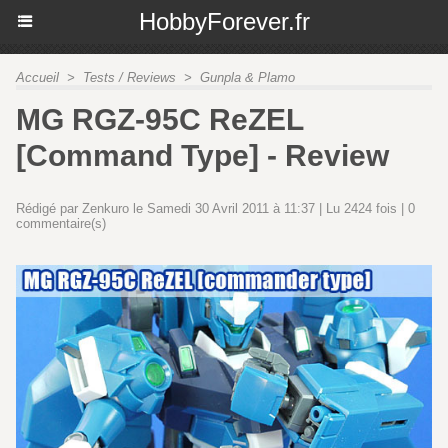
HobbyForever.fr
Accueil
>
Tests / Reviews
>
Gunpla & Plamo
MG RGZ-95C ReZEL
[Command Type] - Review
Rédigé par Zenkuro le Samedi 30 Avril 2011 à 11:37 | Lu 2424 fois |
0
commentaire(s)