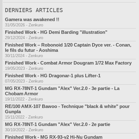
DERNIERS ARTICLES
Gamera was awakened !!
31/05/2026
-
Zenkuro
Finished Work - HG Demi Barding "illustration"
29/12/2024
-
Zenkuro
Finished Work – Robonoid 1/20 Captain Dyce ver. - Conan,
le fils du futur - Aoshima
30/11/2024
-
Zenkuro
Finished Work - Combat Armor Dougram 1/72 Max Factory
19/05/2023
-
Zenkuro
Finished Work - HG Dragonar-1 plus Lifter-1
07/05/2023
-
Zenkuro
MG RX-78NT-1 Gundam "Alex" Ver.2.0 - 3e partie - La
Chobam Armor
19/11/2022
-
Zenkuro
RE/100 AMX-107 Bawoo - Technique "black & white" pour
Gunpla
15/11/2022
-
Zenkuro
MG RX-78NT-1 Gundam "Alex" Ver.2.0 - 2e partie
30/10/2022
-
Zenkuro
Finished Work - MG RX-93-v2 Hi-Nu Gundam