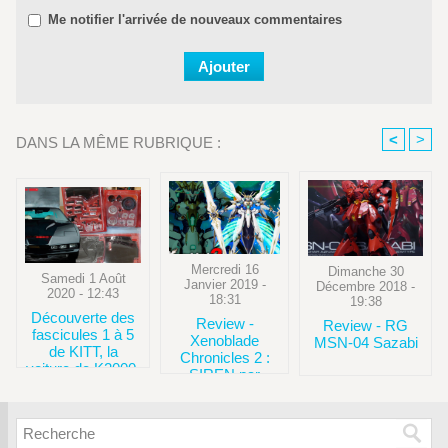
Me notifier l'arrivée de nouveaux commentaires
<
>
DANS LA MÊME RUBRIQUE :
Mercredi 16
Dimanche 30
Samedi 1 Août
Janvier 2019 -
Décembre 2018 -
2020 - 12:43
18:31
19:38
Découverte des
Review -
Review - RG
fascicules 1 à 5
Xenoblade
MSN-04 Sazabi
de KITT, la
Chronicles 2 :
voiture de K2000,
SIREN par
au 1/8 par Altaya
Kotobukiya