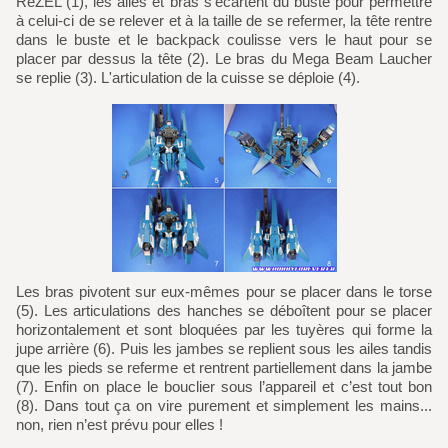
ReZEL (1), les ailes et bras s’écartent du buste pour permettre
à celui-ci de se relever et à la taille de se refermer, la tête rentre
dans le buste et le backpack coulisse vers le haut pour se
placer par dessus la tête (2). Le bras du Mega Beam Laucher
se replie (3). L'articulation de la cuisse se déploie (4).
Les bras pivotent sur eux-mêmes pour se placer dans le torse
(5). Les articulations des hanches se déboîtent pour se placer
horizontalement et sont bloquées par les tuyères qui forme la
jupe arrière (6). Puis les jambes se replient sous les ailes tandis
que les pieds se referme et rentrent partiellement dans la jambe
(7). Enfin on place le bouclier sous l’appareil et c’est tout bon
(8). Dans tout ça on vire purement et simplement les mains...
non, rien n’est prévu pour elles !