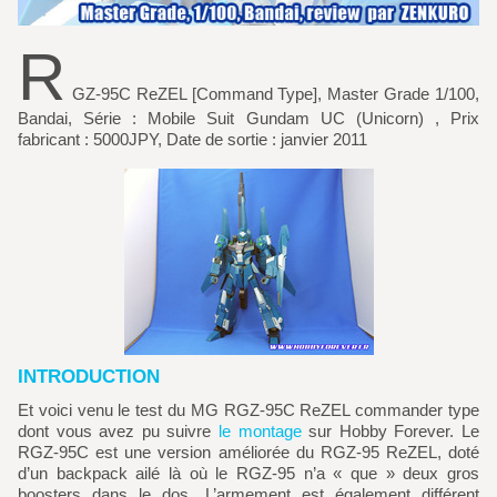
R
GZ-95C ReZEL [Command Type], Master Grade 1/100,
Bandai, Série : Mobile Suit Gundam UC (Unicorn) , Prix
fabricant : 5000JPY, Date de sortie : janvier 2011
INTRODUCTION
Et voici venu le test du MG RGZ-95C ReZEL commander type
dont vous avez pu suivre
le montage
sur Hobby Forever. Le
RGZ-95C est une version améliorée du RGZ-95 ReZEL, doté
d’un backpack ailé là où le RGZ-95 n’a « que » deux gros
boosters dans le dos. L’armement est également différent