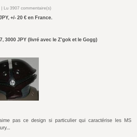
2 | Lu 3907 commentaire(s)
Y, +/- 20 € en France.
 3000 JPY (livré avec le Z'gok et le Gogg)
aime pas ce design si particulier qui caractérise les MS
ry...