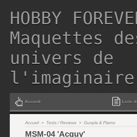
HOBBY FOREVE
Maquettes de
univers de
l'imaginaire
Accueil
Liste d
Accueil
>
Tests / Reviews
>
Gunpla & Plamo
MSM-04 'Acguy'