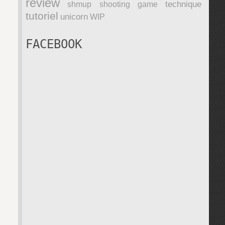
review
technique
shmup
shooting game
tutoriel
unicorn
WIP
FACEBOOK