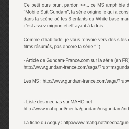
Ce petit ours brun, pardon ><... ce MS amphibie d'i
"Mobile Suit Gundam", la série originelle qui a const
dans la scène où les 3 enfants du White base march
c'est assez mignon et effrayant à la fois...
Comme d'habitude, je vous renvoie vers des sites qu
films résumés, pas encore la série ^^)
- Article de Gundam-France.com sur la série (en FR
http://www.gundam-france.com/saga/?rub=msgund
Les MS : http://www.gundam-france.com/saga/?
- Liste des mechas sur MAHQ.net
http://www.mahq.net/mecha/gundam/msgundam/ind
La fiche du Acguy : http://www.mahq.net/mecha/