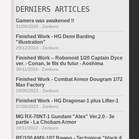
DERNIERS ARTICLES
Gamera was awakened !!
31/05/2026
-
Zenkuro
Finished Work - HG Demi Barding
"illustration"
29/12/2024
-
Zenkuro
Finished Work – Robonoid 1/20 Captain Dyce
ver. - Conan, le fils du futur - Aoshima
30/11/2024
-
Zenkuro
Finished Work - Combat Armor Dougram 1/72
Max Factory
19/05/2023
-
Zenkuro
Finished Work - HG Dragonar-1 plus Lifter-1
07/05/2023
-
Zenkuro
MG RX-78NT-1 Gundam "Alex" Ver.2.0 - 3e
partie - La Chobam Armor
19/11/2022
-
Zenkuro
RE/100 AMX-107 Bawoo - Technique "black &