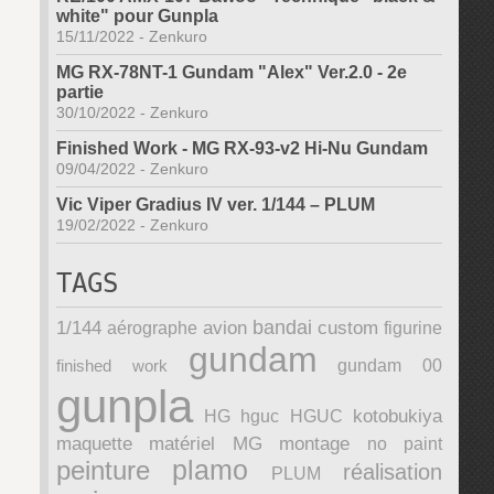
white" pour Gunpla
15/11/2022
-
Zenkuro
MG RX-78NT-1 Gundam "Alex" Ver.2.0 - 2e
partie
30/10/2022
-
Zenkuro
Finished Work - MG RX-93-v2 Hi-Nu Gundam
09/04/2022
-
Zenkuro
Vic Viper Gradius IV ver. 1/144 – PLUM
19/02/2022
-
Zenkuro
TAGS
bandai
1/144
avion
custom
aérographe
figurine
gundam
finished work
gundam 00
gunpla
kotobukiya
HG
hguc
HGUC
maquette
matériel
MG
montage
no paint
plamo
peinture
réalisation
PLUM