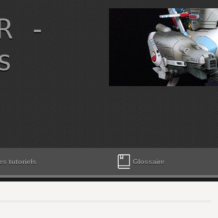
R -
s
es tutoriels
Glossaire