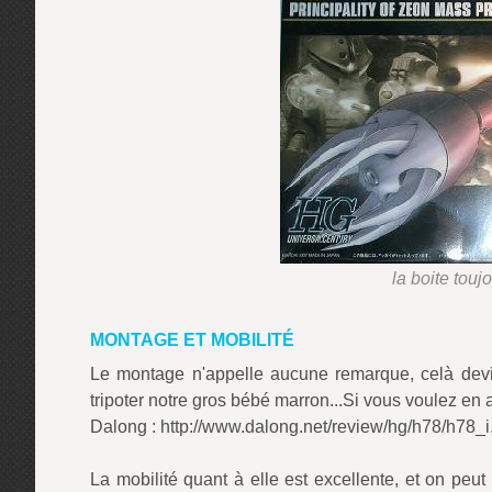
la boite touj
MONTAGE ET MOBILITÉ
Le montage n'appelle aucune remarque, celà dev
tripoter notre gros bébé marron...Si vous voulez en a
Dalong : http://www.dalong.net/review/hg/h78/h78_i
La mobilité quant à elle est excellente, et on peut