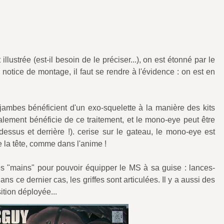
lustrée (est-il besoin de le préciser...), on est étonné par le
 notice de montage, il faut se rendre à l'évidence : on est en
es jambes bénéficient d'un exo-squelette à la manière des kits
lement bénéficie de ce traitement, et le mono-eye peut être
essus et derrière !). cerise sur le gateau, le mono-eye est
e la tête, comme dans l'anime !
es "mains" pour pouvoir équipper le MS à sa guise : lances-
Dans ce dernier cas, les griffes sont articulées. Il y a aussi des
ition déployée...