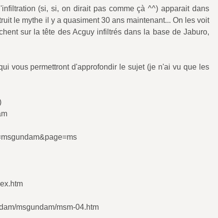
nfiltration (si, si, on dirait pas comme çà ^^) apparait dans
ruit le mythe il y a quasiment 30 ans maintenant... On les voit
ent sur la tête des Acguy infiltrés dans la base de Jaburo,
i vous permettront d'approfondir le sujet (je n'ai vu que les
)
am
rub=msgundam&page=ms
ex.htm
gundam/msgundam/msm-04.htm