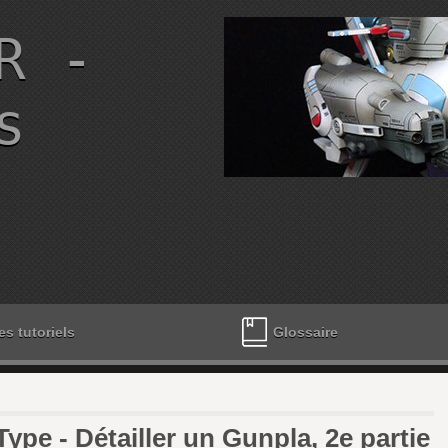
R -
s
es tutoriels
Glossaire
pe - Détailler un Gunpla, 2e partie