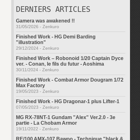
DERNIERS ARTICLES
Gamera was awakened !!
31/05/2026
-
Zenkuro
Finished Work - HG Demi Barding
"illustration"
29/12/2024
-
Zenkuro
Finished Work – Robonoid 1/20 Captain Dyce
ver. - Conan, le fils du futur - Aoshima
30/11/2024
-
Zenkuro
Finished Work - Combat Armor Dougram 1/72
Max Factory
19/05/2023
-
Zenkuro
Finished Work - HG Dragonar-1 plus Lifter-1
07/05/2023
-
Zenkuro
MG RX-78NT-1 Gundam "Alex" Ver.2.0 - 3e
partie - La Chobam Armor
19/11/2022
-
Zenkuro
RE/100 AMX-107 Bawoo - Technique "black &