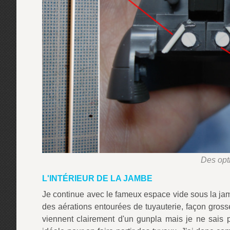
Des opti
L'INTÉRIEUR DE LA JAMBE
Je continue avec le fameux espace vide sous la jamb
des aérations entourées de tuyauterie, façon gross
viennent clairement d'un gunpla mais je ne sais pl