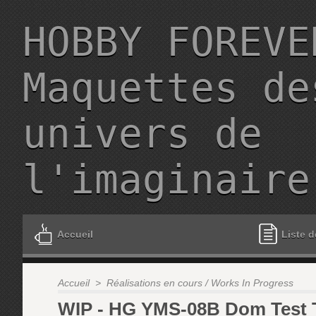
HOBBY FOREVE
Maquettes de
univers de
l'imaginaire
Accueil
Liste d
Accueil
>
Réalisations en cours / Works In Progress
WIP - HG YMS-08B Dom Test Ty