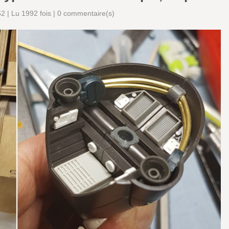
 | Lu 1992 fois |
0
commentaire(s)