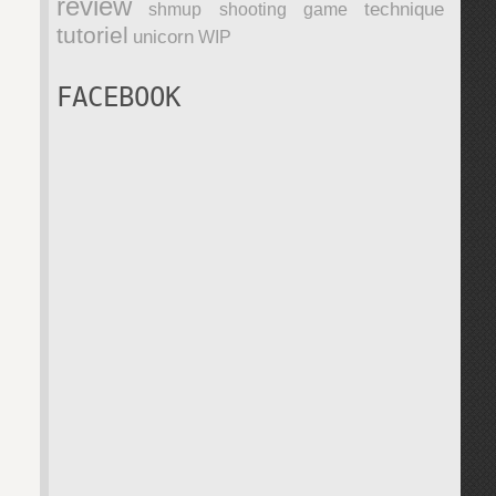
review
technique
shmup
shooting game
tutoriel
unicorn
WIP
FACEBOOK