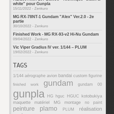
white" pour Gunpla
15/11/2022
-
Zenkuro
MG RX-78NT-1 Gundam "Alex" Ver.2.0 - 2e
partie
30/10/2022
-
Zenkuro
Finished Work - MG RX-93-v2 Hi-Nu Gundam
09/04/2022
-
Zenkuro
Vic Viper Gradius IV ver. 1/144 – PLUM
19/02/2022
-
Zenkuro
TAGS
bandai
1/144
avion
custom
aérographe
figurine
gundam
finished work
gundam 00
gunpla
kotobukiya
HG
hguc
HGUC
maquette
matériel
MG
montage
no paint
plamo
peinture
réalisation
PLUM