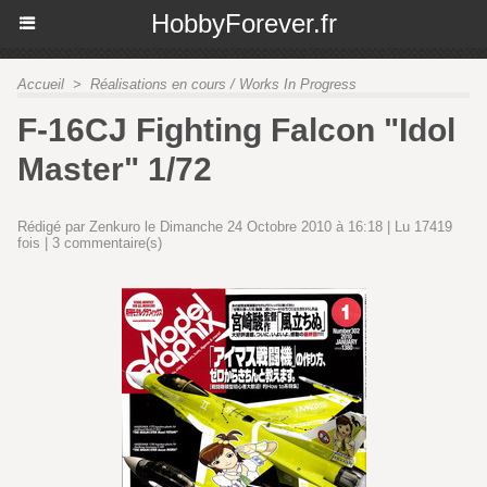
HobbyForever.fr
Accueil
>
Réalisations en cours / Works In Progress
F-16CJ Fighting Falcon "Idol
Master" 1/72
Rédigé par Zenkuro le Dimanche 24 Octobre 2010 à 16:18 | Lu 17419
fois |
3
commentaire(s)