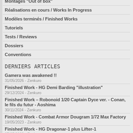
Montages "Out of box"
Réalisations en cours / Works In Progress
Modèles terminés / Finished Works
Tutoriels
Tests / Reviews
Dossiers
Conventions
DERNIERS ARTICLES
Gamera was awakened !!
31/05/2026
-
Zenkuro
Finished Work - HG Demi Barding "illustration"
29/12/2024
-
Zenkuro
Finished Work – Robonoid 1/20 Captain Dyce ver. - Conan,
le fils du futur - Aoshima
30/11/2024
-
Zenkuro
Finished Work - Combat Armor Dougram 1/72 Max Factory
19/05/2023
-
Zenkuro
Finished Work - HG Dragonar-1 plus Lifter-1