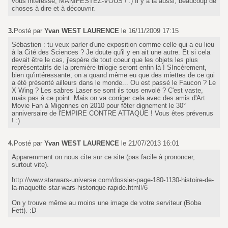
vous intéresse, MANIFESTEZ-VOUS ! :) Il y a là aussi, beaucoup de
choses à dire et à découvrir.
3.
Posté par
Yvan WEST LAURENCE
le 16/11/2009 17:15
Sébastien : tu veux parler d'une exposition comme celle qui a eu lieu
à la Cité des Sciences ? Je doute qu'il y en ait une autre. Et si cela
devait être le cas, j'espère de tout coeur que les objets les plus
représentatifs de la première trilogie seront enfin là ! SIncèrement,
bien qu'intéressante, on a quand même eu que des miettes de ce qui
a été présenté ailleurs dans le monde... Ou est passé le Faucon ? Le
X Wing ? Les sabres Laser se sont ils tous envolé ? C'est vaste,
mais pas à ce point. Mais on va corriger cela avec des amis d'Art
Movie Fan à Migennes en 2010 pour fêter dignement le 30°
anniversaire de l'EMPIRE CONTRE ATTAQUE ! Vous êtes prévenus
! :)
4.
Posté par
Yvan WEST LAURENCE
le 21/07/2013 16:01
Apparemment on nous cite sur ce site (pas facile à prononcer,
surtout vite).
http://www.starwars-universe.com/dossier-page-180-1130-histoire-de-
la-maquette-star-wars-historique-rapide.html#6
On y trouve même au moins une image de votre serviteur (Boba
Fett). :D