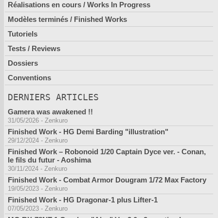
Réalisations en cours / Works In Progress
Modèles terminés / Finished Works
Tutoriels
Tests / Reviews
Dossiers
Conventions
DERNIERS ARTICLES
Gamera was awakened !!
31/05/2026
-
Zenkuro
Finished Work - HG Demi Barding "illustration"
29/12/2024
-
Zenkuro
Finished Work – Robonoid 1/20 Captain Dyce ver. - Conan,
le fils du futur - Aoshima
30/11/2024
-
Zenkuro
Finished Work - Combat Armor Dougram 1/72 Max Factory
19/05/2023
-
Zenkuro
Finished Work - HG Dragonar-1 plus Lifter-1
07/05/2023
-
Zenkuro