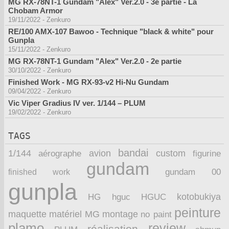
MG RX-78NT-1 Gundam "Alex" Ver.2.0 - 3e partie - La
Chobam Armor
19/11/2022
-
Zenkuro
RE/100 AMX-107 Bawoo - Technique "black & white" pour
Gunpla
15/11/2022
-
Zenkuro
MG RX-78NT-1 Gundam "Alex" Ver.2.0 - 2e partie
30/10/2022
-
Zenkuro
Finished Work - MG RX-93-v2 Hi-Nu Gundam
09/04/2022
-
Zenkuro
Vic Viper Gradius IV ver. 1/144 – PLUM
19/02/2022
-
Zenkuro
TAGS
bandai
1/144
avion
custom
aérographe
figurine
gundam
finished work
gundam 00
gunpla
kotobukiya
HG
hguc
HGUC
peinture
maquette
montage
matériel
MG
no paint
plamo
review
réalisation