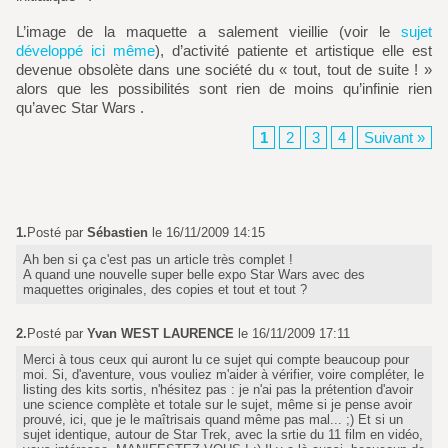
L’image de la maquette a salement vieillie (voir le
sujet
développé ici même
), d’activité patiente et artistique elle est
devenue obsolète dans une société du « tout, tout de suite ! »
alors que les possibilités sont rien de moins qu’infinie rien
qu’avec Star Wars .
1
2
3
4
Suivant »
1.
Posté par
Sébastien
le 16/11/2009 14:15
Ah ben si ça c'est pas un article très complet !
A quand une nouvelle super belle expo Star Wars avec des
maquettes originales, des copies et tout et tout ?
2.
Posté par
Yvan WEST LAURENCE
le 16/11/2009 17:11
Merci à tous ceux qui auront lu ce sujet qui compte beaucoup pour
moi. Si, d'aventure, vous vouliez m'aider à vérifier, voire compléter, le
listing des kits sortis, n'hésitez pas : je n'ai pas la prétention d'avoir
une science complète et totale sur le sujet, même si je pense avoir
prouvé, ici, que je le maîtrisais quand même pas mal... ;) Et si un
sujet identique, autour de Star Trek, avec la srtie du 11 film en vidéo,