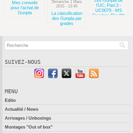
Les Gunpla de
Dimanche 1 Mars
Mes conseils
l'UC, Part.3 -
2015 - 13:45
pour l'achat de
UC0079 - MS
Gunpla
La classification
Gundam The 8th
des Gunpla par
MS Team
grades
SUIVEZ-NOUS
MENU
Edito
Actualité / News
Arrivages / Unboxings
Montages "Out of box"