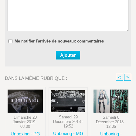
Me notifier l'arrivée de nouveaux commentaires
<
>
DANS LA MÊME RUBRIQUE :
Samedi 29
Samedi 8
Dimanche 20
Décembre 2018 -
Décembre 2018 -
Janvier 2019 -
19:52
12:05
08:00
Unboxing - MG
Unboxing -
Unboxing - PG