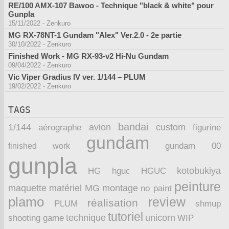
RE/100 AMX-107 Bawoo - Technique "black & white" pour
Gunpla
15/11/2022
-
Zenkuro
MG RX-78NT-1 Gundam "Alex" Ver.2.0 - 2e partie
30/10/2022
-
Zenkuro
Finished Work - MG RX-93-v2 Hi-Nu Gundam
09/04/2022
-
Zenkuro
Vic Viper Gradius IV ver. 1/144 – PLUM
19/02/2022
-
Zenkuro
TAGS
bandai
1/144
avion
custom
aérographe
figurine
gundam
finished work
gundam 00
gunpla
kotobukiya
HG
hguc
HGUC
peinture
maquette
montage
matériel
MG
no paint
plamo
review
réalisation
PLUM
shmup
tutoriel
technique
unicorn
WIP
shooting game