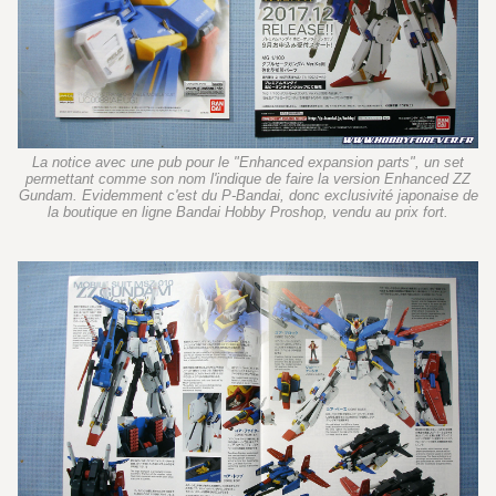
La notice avec une pub pour le "Enhanced expansion parts", un set
permettant comme son nom l'indique de faire la version Enhanced ZZ
Gundam. Evidemment c'est du P-Bandai, donc exclusivité japonaise de
la boutique en ligne Bandai Hobby Proshop, vendu au prix fort.