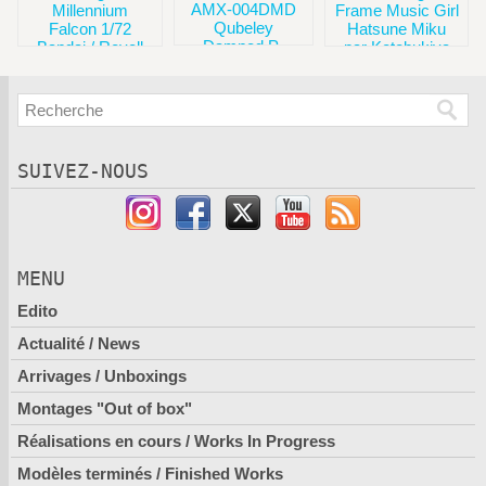
AMX-004DMD
Frame Music Girl
Millennium
Qubeley
Hatsune Miku
Falcon 1/72
Damned P-
par Kotobukiya
Bandai / Revell
Bandai
SUIVEZ-NOUS
MENU
Edito
Actualité / News
Arrivages / Unboxings
Montages "Out of box"
Réalisations en cours / Works In Progress
Modèles terminés / Finished Works