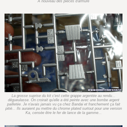
A nouveau des pièces d'armure
La grosse suprise du kit c'est cette grappe argentée au rendu...
dégueulasse. On croirait qu'elle a été peinte avec une bombe argent
pailletée. Je n'avais jamais vu ça chez Bandai et franchement ça fait
pitié... Ils auraient pu mettre du chrome plated surtout pour une version
Ka, censée être le fer de lance de la gamme...