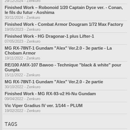
29/12/2024
-
Zenkuro
Finished Work – Robonoid 1/20 Captain Dyce ver. - Conan,
le fils du futur - Aoshima
30/11/2024
-
Zenkuro
Finished Work - Combat Armor Dougram 1/72 Max Factory
19/05/2023
-
Zenkuro
Finished Work - HG Dragonar-1 plus Lifter-1
07/05/2023
-
Zenkuro
MG RX-78NT-1 Gundam "Alex" Ver.2.0 - 3e partie - La
Chobam Armor
19/11/2022
-
Zenkuro
RE/100 AMX-107 Bawoo - Technique "black & white" pour
Gunpla
15/11/2022
-
Zenkuro
MG RX-78NT-1 Gundam "Alex" Ver.2.0 - 2e partie
30/10/2022
-
Zenkuro
Finished Work - MG RX-93-v2 Hi-Nu Gundam
09/04/2022
-
Zenkuro
Vic Viper Gradius IV ver. 1/144 – PLUM
19/02/2022
-
Zenkuro
TAGS