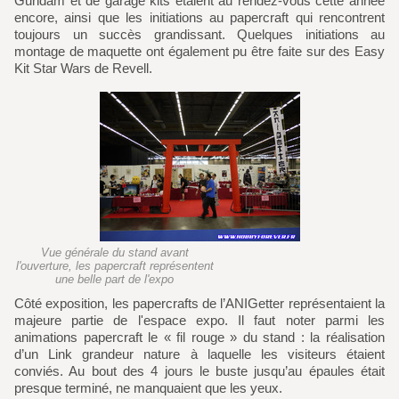
Gundam et de garage kits étaient au rendez-vous cette année
encore, ainsi que les initiations au papercraft qui rencontrent
toujours un succès grandissant. Quelques initiations au
montage de maquette ont également pu être faite sur des Easy
Kit Star Wars de Revell.
Vue générale du stand avant
l'ouverture, les papercraft représentent
une belle part de l'expo
Côté exposition, les papercrafts de l’ANIGetter représentaient la
majeure partie de l'espace expo. Il faut noter parmi les
animations papercraft le « fil rouge » du stand : la réalisation
d’un Link grandeur nature à laquelle les visiteurs étaient
conviés. Au bout des 4 jours le buste jusqu’au épaules était
presque terminé, ne manquaient que les yeux.