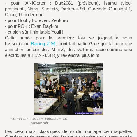
- pour l’ANIGetter : Dux2081 (président), Isamu (vice-
président), Nana, Sunset5, Darkmaul99, Cureindo, Gunsight-1,
Chan, Thunderman
- pour Hobby Forever : Zenkuro
- pour PGK : Exar, Daykim
- et bien sûr l’inimitable Youli !
Cette année pour la première fois se joignait à nous
l'association
Racing Z 91
, dont fait partie G-rosquick, pour une
animation autour des Mini-Z, des voitures radio-commandée
électriques au 1/24-1/28 (j'y reviendrai plus loin).
Grand succés des initiations au
papercraft
Les désormais classiques démo de montage de maquettes