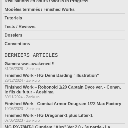
Réalisations en cours / Works In Progress
Modèles terminés / Finished Works
Tutoriels
Tests / Reviews
Dossiers
Conventions
DERNIERS ARTICLES
Gamera was awakened !!
31/05/2026
-
Zenkuro
Finished Work - HG Demi Barding "illustration"
29/12/2024
-
Zenkuro
Finished Work – Robonoid 1/20 Captain Dyce ver. - Conan,
le fils du futur - Aoshima
30/11/2024
-
Zenkuro
Finished Work - Combat Armor Dougram 1/72 Max Factory
19/05/2023
-
Zenkuro
Finished Work - HG Dragonar-1 plus Lifter-1
07/05/2023
-
Zenkuro
MG RX-78NT-1 Gundam "Alex" Ver.2.0 - 3e partie - La