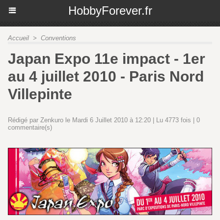
HobbyForever.fr
Accueil
>
Conventions
Japan Expo 11e impact - 1er
au 4 juillet 2010 - Paris Nord
Villepinte
Rédigé par Zenkuro le Mardi 6 Juillet 2010 à 12:20 | Lu 4773 fois |
0
commentaire(s)