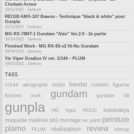
Chobam Armor
19/11/2022
-
Zenkuro
RE/100 AMX-107 Bawoo - Technique "black & white" pour
Gunpla
15/11/2022
-
Zenkuro
MG RX-78NT-1 Gundam "Alex" Ver.2.0 - 2e partie
30/10/2022
-
Zenkuro
Finished Work - MG RX-93-v2 Hi-Nu Gundam
09/04/2022
-
Zenkuro
Vic Viper Gradius IV ver. 1/144 – PLUM
19/02/2022
-
Zenkuro
TAGS
bandai
1/144
avion
custom
aérographe
figurine
gundam
finished work
gundam 00
gunpla
kotobukiya
HG
hguc
HGUC
peinture
maquette
montage
matériel
MG
no paint
plamo
review
réalisation
PLUM
shmup