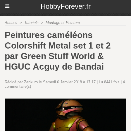
HobbyForever.fr
Accueil
>
Tutoriels
>
Montage et Peinture
Peintures caméléons
Colorshift Metal set 1 et 2
par Green Stuff World &
HGUC Acguy de Bandai
Rédigé par Zenkuro le Samedi 6 Janvier 2018 à 17:17 | Lu 8441 fois |
4
commentaire(s)