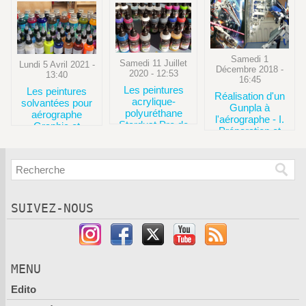
Samedi 1
Samedi 11 Juillet
Lundi 5 Avril 2021 -
Décembre 2018 -
2020 - 12:53
13:40
16:45
Les peintures
Les peintures
Réalisation d'un
acrylique-
solvantées pour
Gunpla à
polyuréthane
aérographe
l'aérographe - I.
Stardust Pro de
Graphic et
Préparation et
Stardustcolors
Sparkle de
montage à blanc
StardustColors
SUIVEZ-NOUS
MENU
Edito